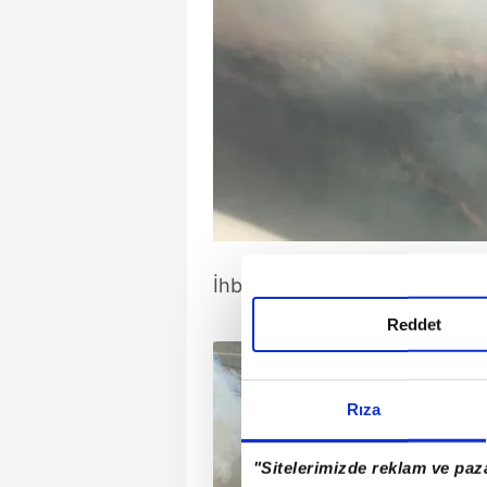
İhbarla bölgeye ekipler sevk ed
Reddet
Rıza
"Sitelerimizde reklam ve paza