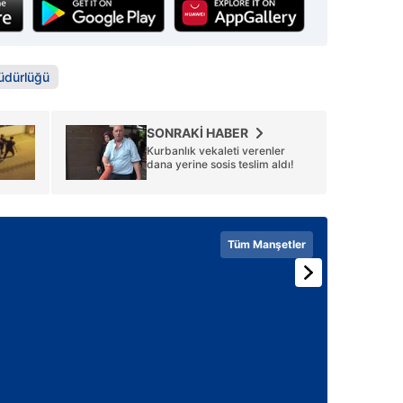
 çerezlerle ilgili bilgi almak için lütfen
tıklayınız
.
üdürlüğü
SONRAKİ HABER
Kurbanlık vekaleti verenler
dana yerine sosis teslim aldı!
Tüm Manşetler