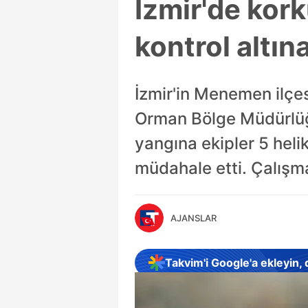
İzmir'de kor
kontrol altına
İzmir'in Menemen ilçes
Orman Bölge Müdürlüğü
yangına ekipler 5 heli
müdahale etti. Çalışma
AJANSLAR
Takvim'i Google'a ekleyin,