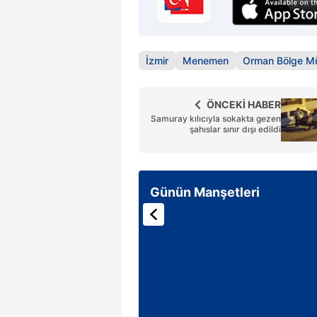
mevzuata uygun olarak kullanılan
İzmir
Menemen
Orman Bölge M
ÖNCEKİ HABER
Samuray kılıcıyla sokakta gezen
şahıslar sınır dışı edildi
Günün Manşetleri