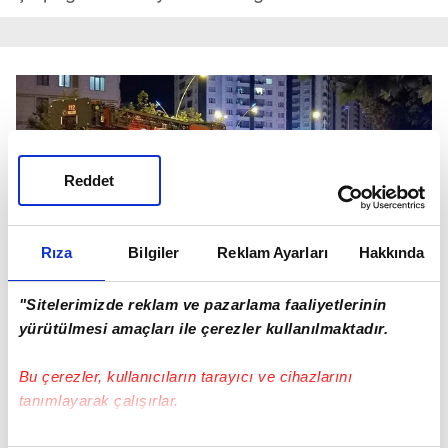
Reddet
Rıza
Bilgiler
Reklam Ayarları
Hakkında
"Sitelerimizde reklam ve pazarlama faaliyetlerinin
Durumu ağır olan Gündoğar ile B.Y., ilk
yürütülmesi amaçları ile çerezler kullanılmaktadır.
tedavilerinin ardından ambulanslarla hastaneye
kaldırıldı. Bu sırada itfaiye ekipleri alışveriş
Bu çerezler, kullanıcıların tarayıcı ve cihazlarını
merkezine giren iki araçta sıkışan sürücüler B.G
tanımlayarak çalışırlar.
ve O.E ile yolcular Ş.E., R.B., A.İ. ve İ.İ.'yi