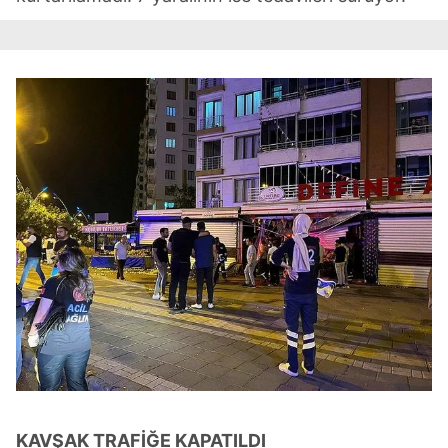
kılınması ve kişiselleştirilmesi ve sizlere yönelik
reklam/pazarlama faaliyetlerinin yapılması, amaçlarıyla
sınırlı olarak açık rızanız dahilinde kullanılacaktır.
Çerezlere ilişkin tercihlerinizi aşağıda yer alan panel
vasıtasıyla belirleyebilirsiniz. Çerezlere ilişkin detaylı bilgi
için Ayarlar butonuna tıklayabilir,
Çerez Bilgilendirme
Metnimizi
ziyaret edebilirsiniz.
6698 sayılı Kişisel Verilerin Korunması Kanunu uyarınca
hazırlanmış Aydınlatma Metnimizi okumak ve sitemizde
ilgili mevzuata uygun olarak kullanılan çerezlerle ilgili bilgi
almak için lütfen
tıklayınız
.
KAVŞAK TRAFİĞE KAPATILDI