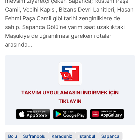
mevsim ziyaretçi çeken Sapanca; Rüstem Paşa
Camii, Vecihi Kapısı, Bizans Devri Lahitleri, Hasan
Fehmi Paşa Camii gibi tarihi zenginliklere de
sahip. Sapanca Gölü'ne yarım saat uzaklıktaki
Maşukiye de uğranılması gereken rotalar
arasında...
TAKVİM UYGULAMASINI İNDİRMEK İÇİN
TIKLAYIN
Bolu
Safranbolu
Karadeniz
İstanbul
Sapanca