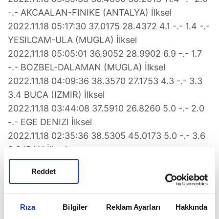
-.- AKCAALAN-FINIKE (ANTALYA) İlksel
2022.11.18 05:17:30 37.0175 28.4372 4.1 -.- 1.4 -.-
YESILCAM-ULA (MUGLA) İlksel
2022.11.18 05:05:01 36.9052 28.9902 6.9 -.- 1.7
-.- BOZBEL-DALAMAN (MUGLA) İlksel
2022.11.18 04:09:36 38.3570 27.1753 4.3 -.- 3.3
3.4 BUCA (IZMIR) İlksel
2022.11.18 03:44:08 37.5910 26.8260 5.0 -.- 2.0
-.- EGE DENIZI İlksel
2022.11.18 02:35:36 38.5305 45.0173 5.0 -.- 3.6
3.8 IRAN İlksel
2022.11.18 02:33:44 37.0092 28.4305 5.0 -.- 1.3
Reddet
-.- YESILCAM-ULA (MUGLA) İlksel
2022.11.18 02:33:34 37.0193 28.4172 7.5 -.- 1.4
-.- CITLIK-ULA (MUGLA) İlksel
Rıza
Bilgiler
Reklam Ayarları
Hakkında
2022.11.18 02:15:47 38.3218 27.2222 7.5 -.- 1.7 -.-