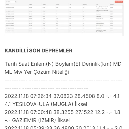
KANDİLLİ SON DEPREMLER
Tarih Saat Enlem(N) Boylam(E) Derinlik(km) MD
ML Mw Yer Çözüm Niteliği
---------- -------- -------- ------- ---------- -----
------- -------------- --------------
2022.11.18 07:26:34 37.0823 28.4508 8.0 -.- 4.1
4.1 YESILOVA-ULA (MUGLA) İlksel
2022.11.18 07:00:48 38.3255 27.1522 12.2 -.- 1.8
-.- GAZIEMIR (IZMIR) İlksel
2022.11.18 05:39:33 36.4800 30.2013 11.4 -.- 2.0