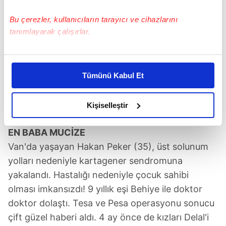
Bu çerezler, kullanıcıların tarayıcı ve cihazlarını
tanımlayarak çalışırlar.
Bu çerezlere izin vermeniz halinde sizlere özel
kişiselleştirilmiş reklamlar sunabilir, sayfalarımızda sizlere
Tümünü Kabul Et
daha iyi reklam deneyimi yaşatabiliriz. Bunu yaparken
amacımızın size daha iyi bir reklam deneyimi sunmak
olduğunu ve sizlere en iyi içerikleri sunabilmek adına
Kişiselleştir
elimizden gelen çabayı gösterdiğimizi ve bu noktada,
reklamların maliyetlerimizi karşılamak noktasında tek gelir
EN BABA MUCİZE
kalemimiz olduğunu sizlere hatırlatmak isteriz.
Van'da yaşayan Hakan Peker (35), üst solunum
yolları nedeniyle kartagener sendromuna
Her halükârda, kullanıcılar, bu çerezlere izin vermedikleri
yakalandı. Hastalığı nedeniyle çocuk sahibi
takdirde, kullanıcılara hedefli reklamlar
olması imkansızdı! 9 yıllık eşi Behiye ile doktor
gösterilmeyecektir."
doktor dolaştı. Tesa ve Pesa operasyonu sonucu
Sizlere daha iyi bir hizmet sunabilmek için İnternet
çift güzel haberi aldı. 4 ay önce de kızları Delal'i
Sitemizde kendimize ve üçüncü kişilere ait çerezler