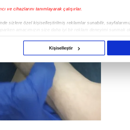
yıcı ve cihazlarını tanımlayarak çalışırlar.
de sizlere özel kişiselleştirilmiş reklamlar sunabilir, sayfalarım
aparken amacımızın size daha iyi bir reklam deneyimi sunmak ol
imizden gelen çabayı gösterdiğimizi ve bu noktada, reklamların ma
olduğunu sizlere hatırlatmak isteriz.
Kişiselleştir
çerezlere izin vermedikleri takdirde, kullanıcılara hedefli reklaml
abilmek için İnternet Sitemizde kendimize ve üçüncü kişilere ait 
isel verileriniz işlenmekte olup gerekli olan çerezler bilgi toplum
 çerezler, sitemizin daha işlevsel kılınması ve kişiselleştirilmes
 yapılması, amaçlarıyla sınırlı olarak açık rızanız dahilinde kulla
aşağıda yer alan panel vasıtasıyla belirleyebilirsiniz. Çerezlere iliş
lgilendirme Metnimizi
ziyaret edebilirsiniz.
Korunması Kanunu uyarınca hazırlanmış Aydınlatma Metnimizi okum