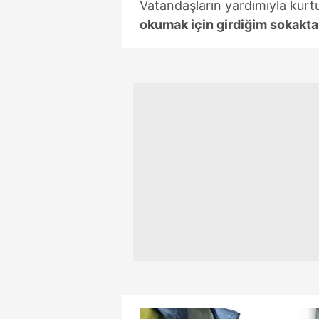
Vatandaşların yardımıyla kurt
mevzuata uygun olarak kullanılan
okumak için girdiğim sokakta