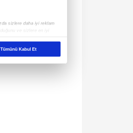
ızda sizlere daha iyi reklam
duğunu ve sizlere en iyi
liyetlerimizi karşılamak
Tümünü Kabul Et
ar gösterilmeyecektir."
çerezler kullanılmaktadır. Bu
u hizmetlerinin sunulması
i ve sizlere yönelik
nılacaktır.
kin detaylı bilgi için Ayarlar
ak ve sitemizde ilgili