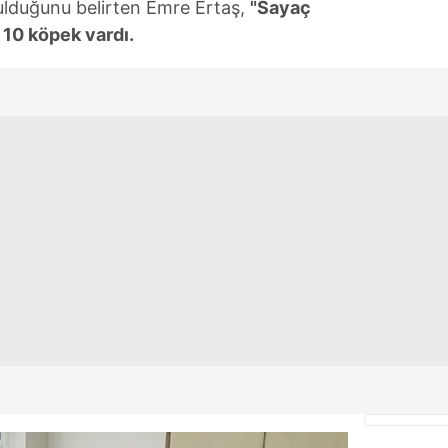
ulduğunu belirten Emre Ertaş,
"Sayaç
 çerezlerle ilgili bilgi almak için lütfen
tıklayınız
.
 10 köpek vardı.