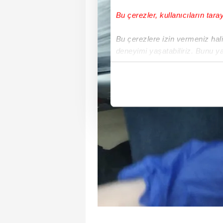
Bu çerezler, kullanıcıların tara
Bu çerezlere izin vermeniz halin
deneyimi yaşatabiliriz. Bunu y
içerikleri sunabilmek adına el
noktasında tek gelir kalemimiz 
Her halükârda, kullanıcılar, bu 
Sizlere daha iyi bir hizmet sun
çerezler vasıtasıyla çeşitli kiş
amacıyla kullanılmaktadır. Diğer
reklam/pazarlama faaliyetlerinin
Çerezlere ilişkin tercihlerinizi 
butonuna tıklayabilir,
Çerez Bi
6698 sayılı Kişisel Verilerin 