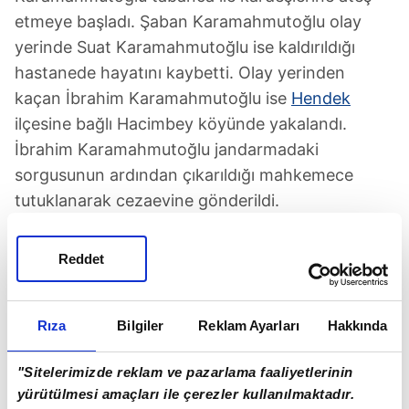
etmeye başladı. Şaban Karamahmutoğlu olay
yerinde Suat Karamahmutoğlu ise kaldırıldığı
hastanede hayatını kaybetti. Olay yerinden
kaçan İbrahim Karamahmutoğlu ise
Hendek
ilçesine bağlı Hacimbey köyünde yakalandı.
İbrahim Karamahmutoğlu jandarmadaki
sorgusunun ardından çıkarıldığı mahkemece
tutuklanarak cezaevine gönderildi.
Olayla ilgili soruşturma devam ediyor.
Reddet
Rıza
Bilgiler
Reklam Ayarları
Hakkında
"Sitelerimizde reklam ve pazarlama faaliyetlerinin
TAKVİM UYGULAMASINI İNDİRMEK İÇİN
yürütülmesi amaçları ile çerezler kullanılmaktadır.
TIKLAYIN