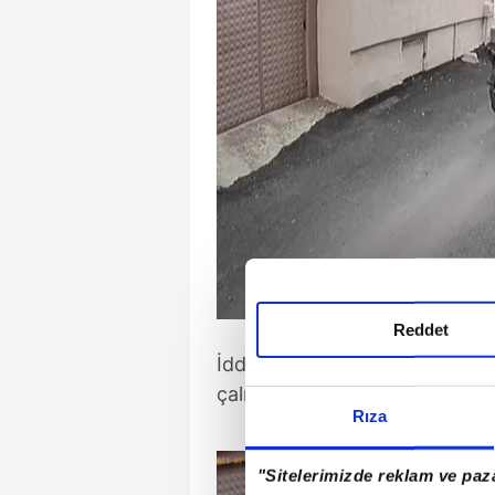
Reddet
İddiaya göre M.Ö., çocuğu ki
çalıştı. Bu sırada çocuğun ark
Rıza
"Sitelerimizde reklam ve paza