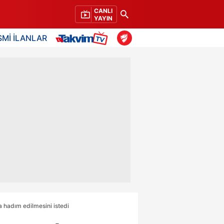
CANLI
YAYIN
SMİ İLANLAR
a hadım edilmesini istedi