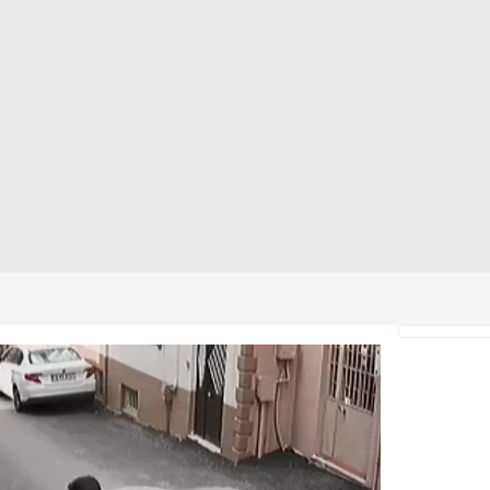
 çerezlerle ilgili bilgi almak için lütfen
tıklayınız
.