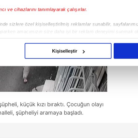
yıcı ve cihazlarını tanımlayarak çalışırlar.
de sizlere özel kişiselleştirilmiş reklamlar sunabilir, sayfalarım
aparken amacımızın size daha iyi bir reklam deneyimi sunmak ol
imizden gelen çabayı gösterdiğimizi ve bu noktada, reklamların ma
olduğunu sizlere hatırlatmak isteriz.
Kişiselleştir
çerezlere izin vermedikleri takdirde, kullanıcılara hedefli reklaml
abilmek için İnternet Sitemizde kendimize ve üçüncü kişilere ait 
isel verileriniz işlenmekte olup gerekli olan çerezler bilgi toplum
 çerezler, sitemizin daha işlevsel kılınması ve kişiselleştirilmes
 yapılması, amaçlarıyla sınırlı olarak açık rızanız dahilinde kulla
pheli, küçük kızı bıraktı. Çocuğun olayı
alleli, şüpheliyi aramaya başladı.
aşağıda yer alan panel vasıtasıyla belirleyebilirsiniz. Çerezlere iliş
lgilendirme Metnimizi
ziyaret edebilirsiniz.
Korunması Kanunu uyarınca hazırlanmış Aydınlatma Metnimizi okum