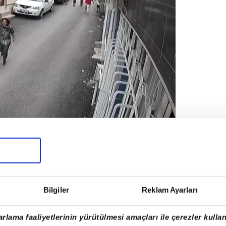
msenin olmadığı yere götürerek, öpmeye
adaşları, götürüldüğü yere geldi.
Bilgiler
Reklam Ayarları
rlama faaliyetlerinin yürütülmesi amaçları ile çerezler kullan