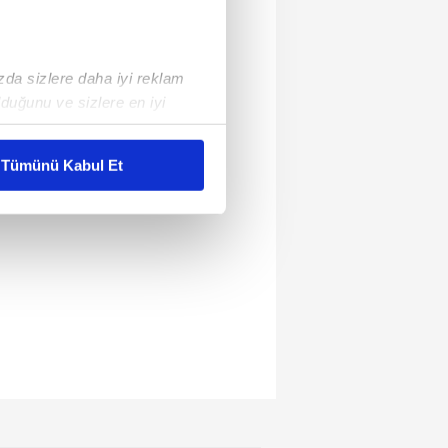
ızda sizlere daha iyi reklam
duğunu ve sizlere en iyi
liyetlerimizi karşılamak
Tümünü Kabul Et
ar gösterilmeyecektir."
çerezler kullanılmaktadır. Bu
u hizmetlerinin sunulması
i ve sizlere yönelik
nılacaktır.
kin detaylı bilgi için Ayarlar
ak ve sitemizde ilgili