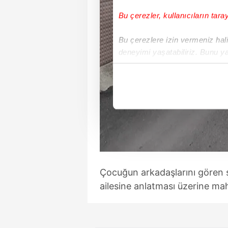
Bu çerezler, kullanıcıların tara
Bu çerezlere izin vermeniz halin
deneyimi yaşatabiliriz. Bunu y
içerikleri sunabilmek adına el
noktasında tek gelir kalemimiz 
Her halükârda, kullanıcılar, bu 
Sizlere daha iyi bir hizmet sun
çerezler vasıtasıyla çeşitli kiş
amacıyla kullanılmaktadır. Diğer
reklam/pazarlama faaliyetlerinin
Çocuğun arkadaşlarını gören şü
ailesine anlatması üzerine mah
Çerezlere ilişkin tercihlerinizi 
butonuna tıklayabilir,
Çerez Bi
6698 sayılı Kişisel Verilerin 