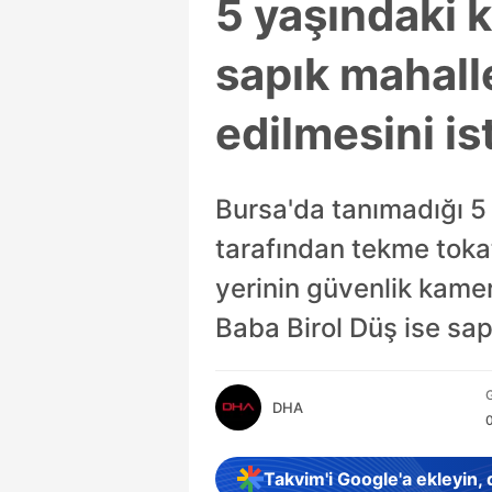
5 yaşındaki 
sapık mahalle
edilmesini is
Bursa'da tanımadığı 5 
tarafından tekme toka
yerinin güvenlik kamer
Baba Birol Düş ise sap
G
DHA
Takvim'i Google'a ekleyin,