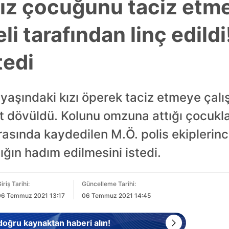
kız çocuğunu taciz etm
li tarafından linç edild
tedi
yaşındaki kızı öperek taciz etmeye çalı
t dövüldü. Kolunu omzuna attığı çocukla
asında kaydedilen M.Ö. polis ekiplerince
ığın hadım edilmesini istedi.
iriş Tarihi:
Güncelleme Tarihi:
06 Temmuz 2021 13:17
06 Temmuz 2021 14:45
 doğru kaynaktan haberi alın!