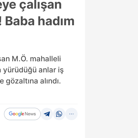
eye çalışan
i! Baba hadım
şan M.Ö. mahalleli
 yürüdüğü anlar iş
 gözaltına alındı.