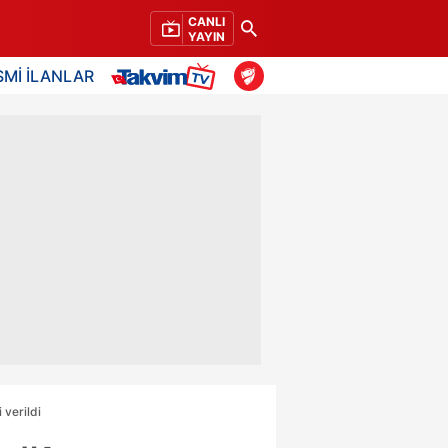
CANLI
YAYIN
SMİ İLANLAR
 verildi