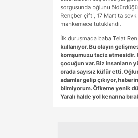
sorgusunda oğlunu öldürdüğünü
Rençber çifti, 17 Mart'ta sevk e
mahkemece tutuklandı.
İlk duruşmada baba Telat Ren
kullanıyor. Bu olayın gelişme
komşumuzu taciz etmesidir. 
çocuğun var. Biz insanların 
orada sayısız küfür etti. Oğlu
adamlar gelip çıkıyor, haberi
bilmiyorum. Öfkeme yenik dü
Yaralı halde yol kenarına bır