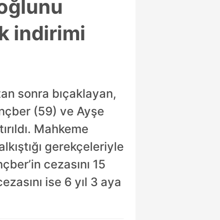
 oğlunu
 indirimi
tan sonra bıçaklayan,
ençber (59) ve Ayşe
tırıldı. Mahkeme
lkıştığı gerekçeleriyle
nçber’in cezasını 15
ezasını ise 6 yıl 3 aya