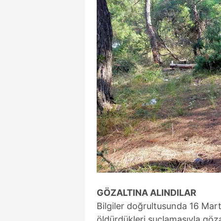
mevzuata uygun olarak kullanılan
GÖZALTINA ALINDILAR
Bilgiler doğrultusunda 16 Mart'
öldürdükleri suçlamasıyla göza