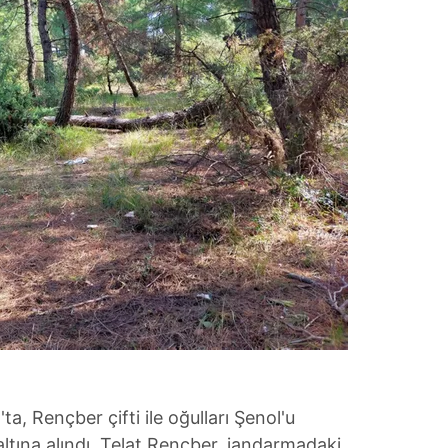
 çerezlerle ilgili bilgi almak için lütfen
tıklayınız
.
ta, Rençber çifti ile oğulları Şenol'u
ltına alındı. Telat Rençber, jandarmadaki