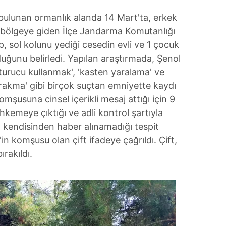
bulunan ormanlık alanda 14 Mart'ta, erkek
 bölgeye giden İlçe Jandarma Komutanlığı
p, sol kolunu yediği cesedin evli ve 1 çocuk
uğunu belirledi. Yapılan araştırmada, Şenol
uşturucu kullanmak', 'kasten yaralama' ve
ırakma' gibi birçok suçtan emniyette kaydı
mşusuna cinsel içerikli mesaj attığı için 9
kemeye çıktığı ve adli kontrol şartıyla
da kendisinden haber alınamadığı tespit
in komşusu olan çift ifadeye çağrıldı. Çift,
ırakıldı.