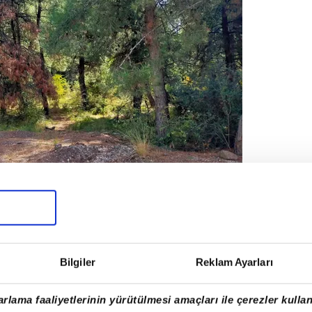
Bilgiler
Reklam Ayarları
ber'in adliyeden babası Telat Rençber ile
raca binerek uzaklaştıklarını tespit etti.
rlama faaliyetlerinin yürütülmesi amaçları ile çerezler kullan