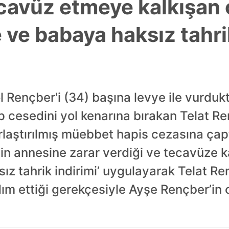
cavüz etmeye kalkışan
 ve babaya haksız tahrik
l Rençber'i (34) başına levye ile vurduk
p cesedini yol kenarına bırakan Telat R
ırlaştırılmış müebbet hapis cezasına çap
in annesine zarar verdiği ve tecavüze ka
sız tahrik indirimi’ uygulayarak Telat Re
dım ettiği gerekçesiyle Ayşe Rençber’in c