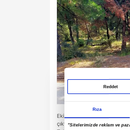
Reddet
Rıza
Ekipler, son olarak Şenol Renç
çıktığını ve 16 SIB 37 plakalı a
"Sitelerimizde reklam ve paza