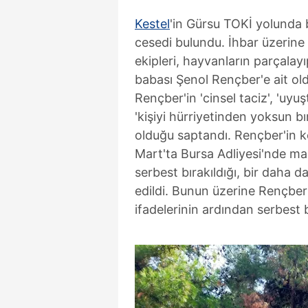
Kestel
'in Gürsu TOKİ yolunda 
cesedi bulundu. İhbar üzerine
ekipleri, hayvanların parçalayı
babası Şenol Rençber'e ait old
Rençber'in 'cinsel taciz', 'uy
'kişiyi hürriyetinden yoksun b
olduğu saptandı. Rençber'in ko
Mart'ta Bursa Adliyesi'nde mah
serbest bırakıldığı, bir daha 
edildi. Bunun üzerine Rençber'
ifadelerinin ardından serbest b