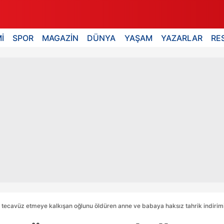
İ
SPOR
MAGAZİN
DÜNYA
YAŞAM
YAZARLAR
RE
 tecavüz etmeye kalkışan oğlunu öldüren anne ve babaya haksız tahrik indirimi