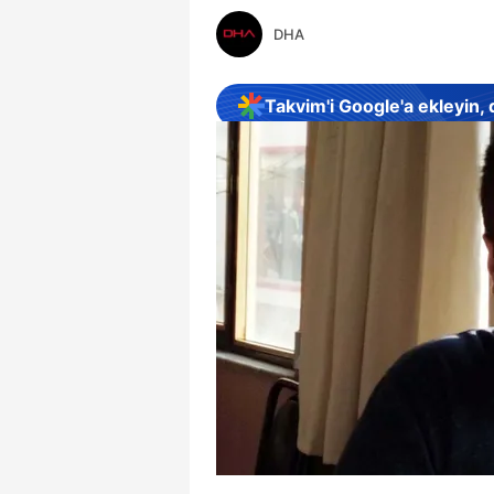
DHA
Takvim'i Google'a ekleyin,