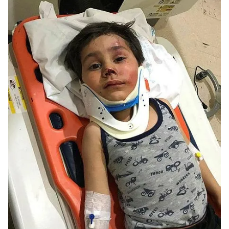
sınırlı olarak açık rızanız dahilinde kullanılacaktır.
Çerezlere ilişkin tercihlerinizi aşağıda yer alan panel
vasıtasıyla belirleyebilirsiniz. Çerezlere ilişkin detaylı bilgi
için Ayarlar butonuna tıklayabilir,
Çerez Bilgilendirme
Metnimizi
ziyaret edebilirsiniz.
6698 sayılı Kişisel Verilerin Korunması Kanunu uyarınca
hazırlanmış Aydınlatma Metnimizi okumak ve sitemizde
ilgili mevzuata uygun olarak kullanılan çerezlerle ilgili bilgi
almak için lütfen
tıklayınız
.