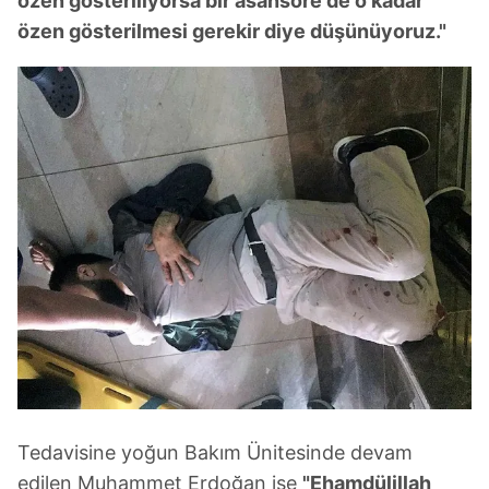
özen gösteriliyorsa bir asansöre de o kadar
özen gösterilmesi gerekir diye düşünüyoruz."
Tedavisine yoğun Bakım Ünitesinde devam
edilen Muhammet Erdoğan ise
"Ehamdülillah