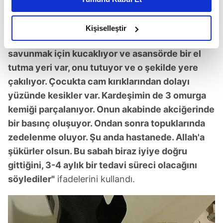
daha iyi reklam deneyimi yaşatabiliriz. Bunu yaparken
bire boşluğa düşüyor ve 6'ncı katta 5-6 saniye
amacımızın size daha iyi bir reklam deneyimi sunmak
tutunduktan sonra tekrar aynı şiddetle yere
olduğunu ve sizlere en iyi içerikleri sunabilmek adına
Kişiselleştir
çakılıyor. O sırada kardeşim küçük oğlunu
elimizden gelen çabayı gösterdiğimizi ve bu noktada,
reklamların maliyetlerimizi karşılamak noktasında tek gelir
savunmak için kucaklıyor ve asansörde bir el
kalemimiz olduğunu sizlere hatırlatmak isteriz.
tutma yeri var, onu tutuyor ve o şekilde yere
çakılıyor. Çocukta cam kırıklarından dolayı
Her halükârda, kullanıcılar, bu çerezlere izin vermedikleri
yüzünde kesikler var. Kardeşimin de 3 omurga
takdirde, kullanıcılara hedefli reklamlar
kemiği parçalanıyor. Onun akabinde akciğerinde
gösterilmeyecektir."
bir basınç oluşuyor. Ondan sonra topuklarında
Sizlere daha iyi bir hizmet sunabilmek için İnternet
zedelenme oluyor. Şu anda hastanede. Allah'a
Sitemizde kendimize ve üçüncü kişilere ait çerezler
şükürler olsun. Bu sabah biraz iyiye doğru
kullanılmaktadır. Bu çerezler vasıtasıyla çeşitli kişisel
gittiğini, 3-4 aylık bir tedavi süreci olacağını
verileriniz işlenmekte olup gerekli olan çerezler bilgi
söylediler"
ifadelerini kullandı.
toplumu hizmetlerinin sunulması amacıyla
kullanılmaktadır. Diğer çerezler, sitemizin daha işlevsel
kılınması ve kişiselleştirilmesi ve sizlere yönelik
reklam/pazarlama faaliyetlerinin yapılması, amaçlarıyla