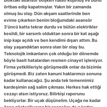
bloktaki asansör boşken halatı kopmuş ve bunu
örtbas edip kapatmışlar. Yakın bir zamanda
olmuş bu olay. Dün akşam saatlerinde ben
evime çıkarken benim bloğumdaki asansör
3'üncü katta tekrar durdu ve bütün elektrikler
kesildi, bir sarsıntı olduktan sonra bir kat aşağı
inip kapı açıldı ve ben kendimi dışarı attım. Bu
olay yaşandıktan sonra olan bir olay bu.
Teknolojik imkanların çok olduğu bir dönemde
böyle basit hatalardan resmen cinayet işleniyor.
Firma yetkilileriyle görüşmedik onlar da bizimle
görüşmedi. Biz zaten kanuni haklarımızı sonuna
kadar kullanacağız. Şu anda tek temennimiz
kardeşimin sağ salim çıkması. Herkes hak ettiği
cezayı alsın istiyoruz. Bilirkişi raporunu
bekliyorlar. Bir uçak düşünelim. Uçağa ne kadar