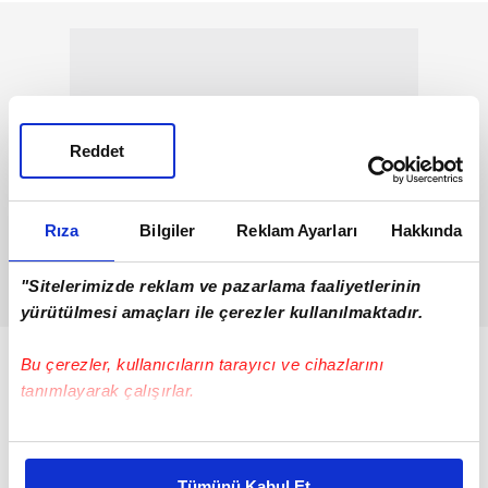
Reddet
Rıza
Bilgiler
Reklam Ayarları
Hakkında
"Sitelerimizde reklam ve pazarlama faaliyetlerinin
yürütülmesi amaçları ile çerezler kullanılmaktadır.
'HEMEN OĞLUNU KUCAKLIYOR, O ŞEKİLDE
Bu çerezler, kullanıcıların tarayıcı ve cihazlarını
YERE ÇAKILIYOR'
tanımlayarak çalışırlar.
Muhammet Erdoğan'ın ağabeyi Sedat Erdoğan
Bu çerezlere izin vermeniz halinde sizlere özel
yaşanan olayı anlattı. Sedat Erdoğan
"11'inci kata
kişiselleştirilmiş reklamlar sunabilir, sayfalarımızda sizlere
çıkıyorlar. 11'inci kata çıktığı an asansör birden
Tümünü Kabul Et