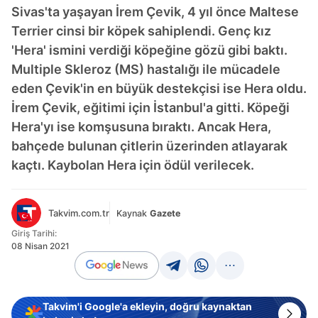
Sivas'ta yaşayan İrem Çevik, 4 yıl önce Maltese
Terrier cinsi bir köpek sahiplendi. Genç kız
'Hera' ismini verdiği köpeğine gözü gibi baktı.
Multiple Skleroz (MS) hastalığı ile mücadele
eden Çevik'in en büyük destekçisi ise Hera oldu.
İrem Çevik, eğitimi için İstanbul'a gitti. Köpeği
Hera'yı ise komşusuna bıraktı. Ancak Hera,
bahçede bulunan çitlerin üzerinden atlayarak
kaçtı. Kaybolan Hera için ödül verilecek.
Takvim.com.tr
Kaynak
Gazete
Giriş Tarihi:
08 Nisan 2021
Takvim'i Google'a ekleyin, doğru kaynaktan