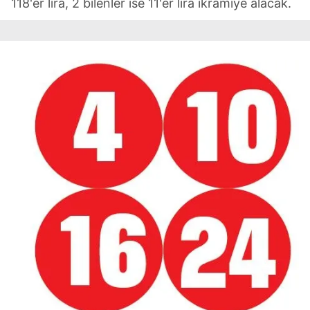
118'er lira, 2 bilenler ise 11'er lira ikramiye alacak.