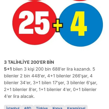
3 TALİHLİYE 200'ER BİN
5+1
bilen 3 kişi 200 bin 688'er lira kazandı. 5
bilenler 2 bin 448'er, 4+1 bilenler 266'şar, 4
bilenler 34'er, 3+1 bilen 17'şer, 3 bilenler 6'şar,
2+1 bilenler 8'er, 1+1 bilenler 4'er, 0+1 bilenler
4'er lira alacak.
İstanbul
ABD
Türkiye
Konya
Karamürsel