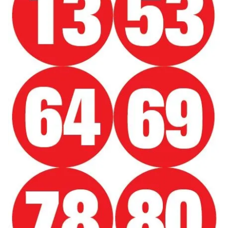
Sizlere daha iyi bir hizmet sunabilmek için İnternet
Sitemizde kendimize ve üçüncü kişilere ait çerezler
kullanılmaktadır. Bu çerezler vasıtasıyla çeşitli kişisel
verileriniz işlenmekte olup gerekli olan çerezler bilgi
toplumu hizmetlerinin sunulması amacıyla
kullanılmaktadır. Diğer çerezler, sitemizin daha işlevsel
kılınması ve kişiselleştirilmesi ve sizlere yönelik
reklam/pazarlama faaliyetlerinin yapılması, amaçlarıyla
sınırlı olarak açık rızanız dahilinde kullanılacaktır.
Çerezlere ilişkin tercihlerinizi aşağıda yer alan panel
vasıtasıyla belirleyebilirsiniz. Çerezlere ilişkin detaylı bilgi
için Ayarlar butonuna tıklayabilir,
Çerez Bilgilendirme
Metnimizi
ziyaret edebilirsiniz.
6698 sayılı Kişisel Verilerin Korunması Kanunu uyarınca
hazırlanmış Aydınlatma Metnimizi okumak ve sitemizde
ilgili mevzuata uygun olarak kullanılan çerezlerle ilgili bilgi
almak için lütfen
tıklayınız
.