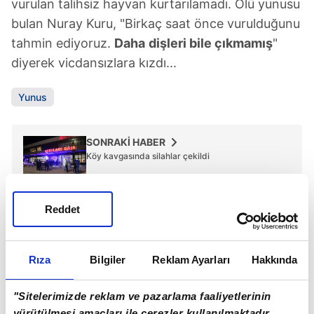
vurulan talihsiz hayvan kurtarılamadı. Ölü yunusu
bulan Nuray Kuru, "Birkaç saat önce vurulduğunu
tahmin ediyoruz.
Daha
dişleri bile çıkmamış
"
diyerek vicdansızlara kızdı...
Yunus
SONRAKİ HABER
Köy kavgasında silahlar çekildi
ÖNCEKİ HABER
Reddet
İki otomobil çarpıştı: 2 ölü, 9 yaralı
Rıza
Bilgiler
Reklam Ayarları
Hakkında
"Sitelerimizde reklam ve pazarlama faaliyetlerinin
Günün Manşetleri
Tüm Manşetler
yürütülmesi amaçları ile çerezler kullanılmaktadır.