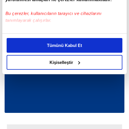
Bu çerezler, kullanıcıların tarayıcı ve cihazlarını
tanımlayarak çalışırlar.
Bu çerezlere izin vermeniz halinde sizlere özel
kişiselleştirilmiş reklamlar sunabilir, sayfalarımızda sizlere
Tümünü Kabul Et
daha iyi reklam deneyimi yaşatabiliriz. Bunu yaparken
amacımızın size daha iyi bir reklam deneyimi sunmak
olduğunu ve sizlere en iyi içerikleri sunabilmek adına
Kişiselleştir
elimizden gelen çabayı gösterdiğimizi ve bu noktada,
reklamların maliyetlerimizi karşılamak noktasında tek gelir
kalemimiz olduğunu sizlere hatırlatmak isteriz.
Her halükârda, kullanıcılar, bu çerezlere izin vermedikleri
takdirde, kullanıcılara hedefli reklamlar
gösterilmeyecektir."
Sizlere daha iyi bir hizmet sunabilmek için İnternet