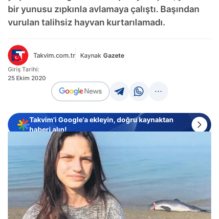
bir yunusu zıpkınla avlamaya çalıştı. Başından
vurulan talihsiz hayvan kurtarılamadı.
Takvim.com.tr
Kaynak
Gazete
Giriş Tarihi:
25 Ekim 2020
Takvim'i Google'a ekleyin, doğru kaynaktan
haberi alın!