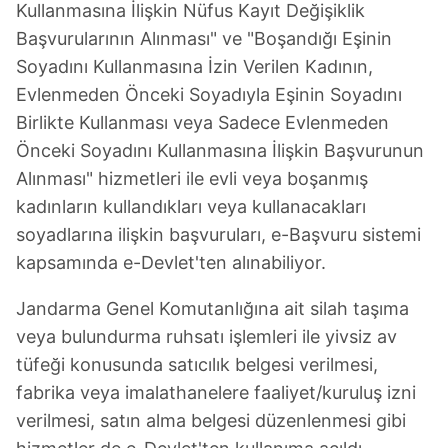
Kullanmasına İlişkin Nüfus Kayıt Değişiklik
verileriniz işlenmekte olup gerekli olan çerezler bilgi
toplumu hizmetlerinin sunulması amacıyla
Başvurularının Alınması" ve "Boşandığı Eşinin
kullanılmaktadır. Diğer çerezler, sitemizin daha işlevsel
Soyadını Kullanmasına İzin Verilen Kadının,
kılınması ve kişiselleştirilmesi ve sizlere yönelik
Evlenmeden Önceki Soyadıyla Eşinin Soyadını
reklam/pazarlama faaliyetlerinin yapılması, amaçlarıyla
Birlikte Kullanması veya Sadece Evlenmeden
sınırlı olarak açık rızanız dahilinde kullanılacaktır.
Önceki Soyadını Kullanmasına İlişkin Başvurunun
Alınması" hizmetleri ile evli veya boşanmış
Çerezlere ilişkin tercihlerinizi aşağıda yer alan panel
vasıtasıyla belirleyebilirsiniz. Çerezlere ilişkin detaylı bilgi
kadınların kullandıkları veya kullanacakları
için Ayarlar butonuna tıklayabilir,
Çerez Bilgilendirme
soyadlarına ilişkin başvuruları, e-Başvuru sistemi
Metnimizi
ziyaret edebilirsiniz.
kapsamında e-Devlet'ten alınabiliyor.
6698 sayılı Kişisel Verilerin Korunması Kanunu uyarınca
Jandarma Genel Komutanlığına ait silah taşıma
hazırlanmış Aydınlatma Metnimizi okumak ve sitemizde
veya bulundurma ruhsatı işlemleri ile yivsiz av
ilgili mevzuata uygun olarak kullanılan çerezlerle ilgili bilgi
tüfeği konusunda satıcılık belgesi verilmesi,
almak için lütfen
tıklayınız
.
fabrika veya imalathanelere faaliyet/kuruluş izni
verilmesi, satın alma belgesi düzenlenmesi gibi