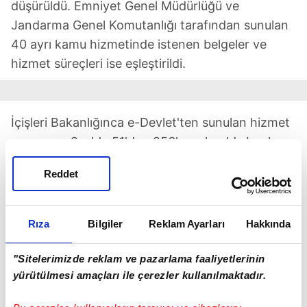
düşürüldü. Emniyet Genel Müdürlüğü ve
Jandarma Genel Komutanlığı tarafından sunulan
40 ayrı kamu hizmetinde istenen belgeler ve
hizmet süreçleri ise eşleştirildi.
İçişleri Bakanlığınca e-Devlet'ten sunulan hizmet
sayısı son 2 yılda 51'den 256'ya çıkarıldı, bunların
147'si vatandaşa, 40'ı özel sektöre ve 69'u da
Reddet
kamu kurumlarına sunulan hizmetleri oluşturdu.
e-Devlet'ten sunulan
"Araç Plakasına Yazılan
Rıza
Bilgiler
Reklam Ayarları
Hakkında
Ceza Sorgulama"
75 milyon,
"İkametgah ve
Diğer Adres Belgesi Sorgulama"
37 milyon,
"Sitelerimizde reklam ve pazarlama faaliyetlerinin
"Nüfus Kayıt Örneği Belgesi Sorgulama"
hizmeti
yürütülmesi amaçları ile çerezler kullanılmaktadır.
ise 32 milyon defa kullanıldı.
"Alt-Üst Soy Bilgisi