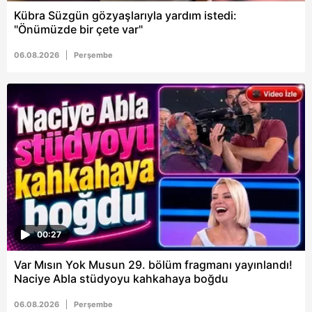
vasıtasıyla belirleyebilirsiniz. Çerezlere ilişkin detaylı bilgi
Kübra Süzgün gözyaşlarıyla yardım istedi:
için Ayarlar butonuna tıklayabilir,
Çerez Bilgilendirme
"Önümüzde bir çete var"
Metnimizi
ziyaret edebilirsiniz.
06.08.2026
Perşembe
6698 sayılı Kişisel Verilerin Korunması Kanunu uyarınca
hazırlanmış Aydınlatma Metnimizi okumak ve sitemizde
ilgili mevzuata uygun olarak kullanılan çerezlerle ilgili bilgi
almak için lütfen
tıklayınız
.
00:27
Var Mısın Yok Musun 29. bölüm fragmanı yayınlandı!
Naciye Abla stüdyoyu kahkahaya boğdu
06.08.2026
Perşembe