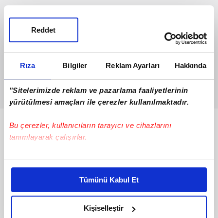
Reddet
Rıza
Bilgiler
Reklam Ayarları
Hakkında
"Sitelerimizde reklam ve pazarlama faaliyetlerinin
yürütülmesi amaçları ile çerezler kullanılmaktadır.
Bu çerezler, kullanıcıların tarayıcı ve cihazlarını
Bunlar da Var
tanımlayarak çalışırlar.
Bu çerezlere izin vermeniz halinde sizlere özel
kişiselleştirilmiş reklamlar sunabilir, sayfalarımızda sizlere
Tümünü Kabul Et
daha iyi reklam deneyimi yaşatabiliriz. Bunu yaparken
amacımızın size daha iyi bir reklam deneyimi sunmak
olduğunu ve sizlere en iyi içerikleri sunabilmek adına
Kişiselleştir