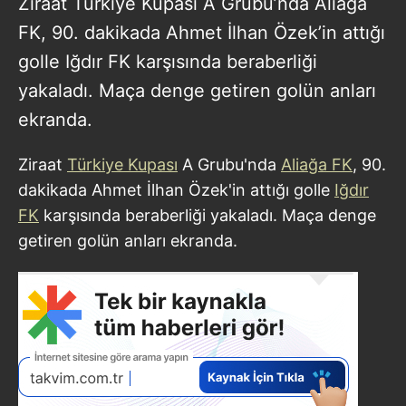
Ziraat Türkiye Kupası A Grubu’nda Aliağa
FK, 90. dakikada Ahmet İlhan Özek’in attığı
golle Iğdır FK karşısında beraberliği
yakaladı. Maça denge getiren golün anları
ekranda.
Ziraat
Türkiye Kupası
A Grubu'nda
Aliağa FK
, 90.
dakikada Ahmet İlhan Özek'in attığı golle
Iğdır
FK
karşısında beraberliği yakaladı. Maça denge
getiren golün anları ekranda.