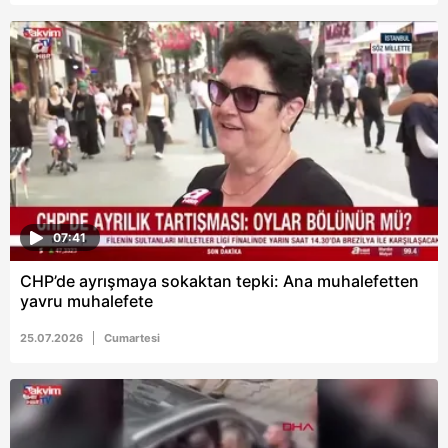
Metnimizi
ziyaret edebilirsiniz.
6698 sayılı Kişisel Verilerin Korunması Kanunu uyarınca
hazırlanmış Aydınlatma Metnimizi okumak ve sitemizde
ilgili mevzuata uygun olarak kullanılan çerezlerle ilgili bilgi
almak için lütfen
tıklayınız
.
07:41
CHP’de ayrışmaya sokaktan tepki: Ana muhalefetten
yavru muhalefete
25.07.2026
Cumartesi