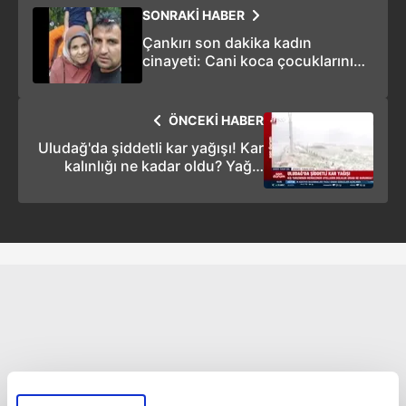
SONRAKİ HABER
Çankırı son dakika kadın
cinayeti: Cani koca çocuklarının
gözü önünde eşini bıçakla
öldürdü
ÖNCEKİ HABER
Uludağ'da şiddetli kar yağışı! Kar
kalınlığı ne kadar oldu? Yağış
daha ne kadar devam edecek?