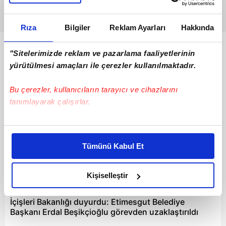
Rıza
Bilgiler
Reklam Ayarları
Hakkında
Bunlar da Var
"Sitelerimizde reklam ve pazarlama faaliyetlerinin
yürütülmesi amaçları ile çerezler kullanılmaktadır.
Bu çerezler, kullanıcıların tarayıcı ve cihazlarını
tanımlayarak çalışırlar.
Bu çerezlere izin vermeniz halinde sizlere özel
kişiselleştirilmiş reklamlar sunabilir, sayfalarımızda sizlere
Tümünü Kabul Et
daha iyi reklam deneyimi yaşatabiliriz. Bunu yaparken
amacımızın size daha iyi bir reklam deneyimi sunmak
olduğunu ve sizlere en iyi içerikleri sunabilmek adına
Kişiselleştir
00:32
elimizden gelen çabayı gösterdiğimizi ve bu noktada,
reklamların maliyetlerimizi karşılamak noktasında tek gelir
İçişleri Bakanlığı duyurdu: Etimesgut Belediye
kalemimiz olduğunu sizlere hatırlatmak isteriz.
Başkanı Erdal Beşikçioğlu görevden uzaklaştırıldı