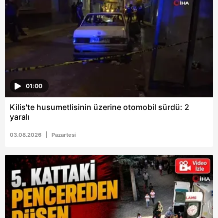
6698 sayılı Kişisel Verilerin Korunması Kanunu uyarınca
hazırlanmış Aydınlatma Metnimizi okumak ve sitemizde
ilgili mevzuata uygun olarak kullanılan çerezlerle ilgili bilgi
almak için lütfen
tıklayınız
.
01:00
Kilis'te husumetlisinin üzerine otomobil sürdü: 2
yaralı
03.08.2026
Pazartesi