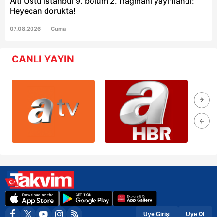
Altı Üstü İstanbul 9. bölüm 2. fragmanı yayınlandı:
Heyecan dorukta!
07.08.2026
Cuma
CANLI YAYIN
Üye Girişi
Üye Ol