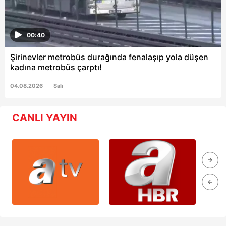
00:40
Şirinevler metrobüs durağında fenalaşıp yola düşen
kadına metrobüs çarptı!
04.08.2026
Salı
CANLI YAYIN