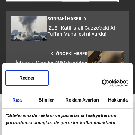
SONRAKİ HABER
İZLE I Katil İsrail Gazze’deki Al-
Tuffah Mahallesi’ni vurdu!
ÖNCEKİ HABER
İstanbul Cevahir AVM’de intihar
videosu izle!
Reddet
Rıza
Bilgiler
Reklam Ayarları
Hakkında
"Sitelerimizde reklam ve pazarlama faaliyetlerinin
yürütülmesi amaçları ile çerezler kullanılmaktadır.