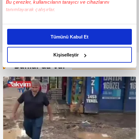
Bu çerezler, kullanıcıların tarayıcı ve cihazlarını
tanımlayarak çalışırlar.
Bu çerezlere izin vermeniz halinde sizlere özel
kişiselleştirilmiş reklamlar sunabilir, sayfalarımızda sizlere
Tümünü Kabul Et
daha iyi reklam deneyimi yaşatabiliriz. Bunu yaparken
amacımızın size daha iyi bir reklam deneyimi sunmak
olduğunu ve sizlere en iyi içerikleri sunabilmek adına
Kişiselleştir
elimizden gelen çabayı gösterdiğimizi ve bu noktada,
Bunlar da Var
reklamların maliyetlerimizi karşılamak noktasında tek gelir
kalemimiz olduğunu sizlere hatırlatmak isteriz.
Her halükârda, kullanıcılar, bu çerezlere izin vermedikleri
takdirde, kullanıcılara hedefli reklamlar
gösterilmeyecektir."
Sizlere daha iyi bir hizmet sunabilmek için İnternet
Sitemizde kendimize ve üçüncü kişilere ait çerezler
kullanılmaktadır. Bu çerezler vasıtasıyla çeşitli kişisel