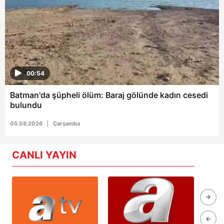
00:54
Batman'da şüpheli ölüm: Baraj gölünde kadın cesedi
bulundu
05.08.2026
Çarşamba
CANLI YAYIN