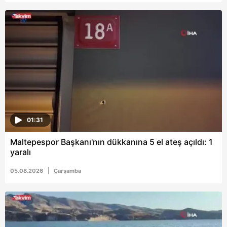
Metnimizi
ziyaret edebilirsiniz.
6698 sayılı Kişisel Verilerin Korunması Kanunu uyarınca
hazırlanmış Aydınlatma Metnimizi okumak ve sitemizde
ilgili mevzuata uygun olarak kullanılan çerezlerle ilgili bilgi
almak için lütfen
tıklayınız
.
01:31
Maltepespor Başkanı'nın dükkanına 5 el ateş açıldı: 1
yaralı
05.08.2026
Çarşamba