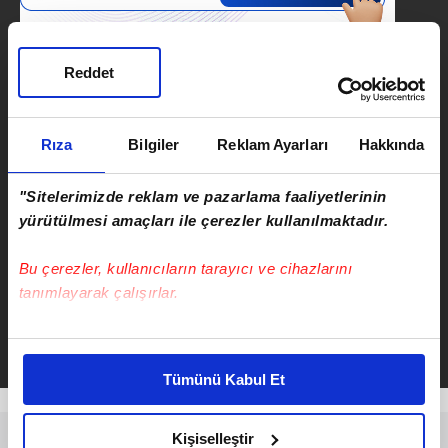
Reddet
SONRAKİ HABER
Rıza
Bilgiler
Reklam Ayarları
Hakkında
AGİ dahil ASGARİ ÜCRET ne
kadar? İşte Bekar, Evli, Çocuklu
"Sitelerimizde reklam ve pazarlama faaliyetlerinin
YENİ 2022 AGİ tablosu...
yürütülmesi amaçları ile çerezler kullanılmaktadır.
ÖNCEKİ HABER
Bu çerezler, kullanıcıların tarayıcı ve cihazlarını
ATV CANLI İZLE SON DAKİKA |
tanımlayarak çalışırlar.
Müge Anlı 17 Aralık 2021 Cuma
programı tek parça izle
Bu çerezlere izin vermeniz halinde sizlere özel
kişiselleştirilmiş reklamlar sunabilir, sayfalarımızda sizlere
Tümünü Kabul Et
daha iyi reklam deneyimi yaşatabiliriz. Bunu yaparken
amacımızın size daha iyi bir reklam deneyimi sunmak
olduğunu ve sizlere en iyi içerikleri sunabilmek adına
Kişiselleştir