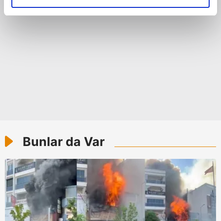
elimizden gelen çabayı gösterdiğimizi ve bu noktada,
reklamların maliyetlerimizi karşılamak noktasında tek gelir
kalemimiz olduğunu sizlere hatırlatmak isteriz.
Her halükârda, kullanıcılar, bu çerezlere izin vermedikleri
takdirde, kullanıcılara hedefli reklamlar
gösterilmeyecektir."
Sizlere daha iyi bir hizmet sunabilmek için İnternet
Sitemizde kendimize ve üçüncü kişilere ait çerezler
kullanılmaktadır. Bu çerezler vasıtasıyla çeşitli kişisel
verileriniz işlenmekte olup gerekli olan çerezler bilgi
Bunlar da Var
toplumu hizmetlerinin sunulması amacıyla
kullanılmaktadır. Diğer çerezler, sitemizin daha işlevsel
kılınması ve kişiselleştirilmesi ve sizlere yönelik
reklam/pazarlama faaliyetlerinin yapılması, amaçlarıyla
sınırlı olarak açık rızanız dahilinde kullanılacaktır.
Çerezlere ilişkin tercihlerinizi aşağıda yer alan panel