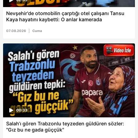
Nevşehir'de otomobilin çarptığı otel çalışanı Tansu
Kaya hayatını kaybetti: O anlar kamerada
07.08.2026
Cuma
00:33
Salah’ı gören Trabzonlu teyzeden güldüren sözler:
"Gız bu ne gada güççük"