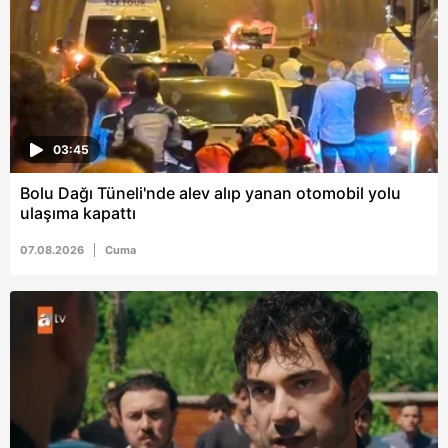
ilgili mevzuata uygun olarak kullanılan çerezlerle ilgili bilgi
almak için lütfen
tıklayınız
.
03:45
Bolu Dağı Tüneli'nde alev alıp yanan otomobil yolu
ulaşıma kapattı
07.08.2026
Cuma