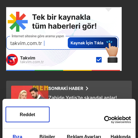
SONRAKİ HABER
Zahide Yetiş’te skandal anlar!
RTÜK’ten İnceleme: Eşinin ilişki
videosu diyerek...
Reddet
ÖNCEKİ HABER
Kim Milyoner Olmak İster'de
Rıza
Bilgiler
Reklam Ayarları
Hakkında