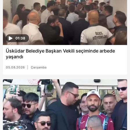
6698 sayılı Kişisel Verilerin Korunması Kanunu uyarınca
hazırlanmış Aydınlatma Metnimizi okumak ve sitemizde
ilgili mevzuata uygun olarak kullanılan çerezlerle ilgili bilgi
almak için lütfen
tıklayınız
.
01:38
Üsküdar Belediye Başkan Vekili seçiminde arbede
yaşandı
05.08.2026
Çarşamba