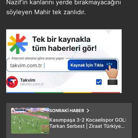
Nazif’in kanlarını yerde bırakmayacağını
söyleyen Mahir tek zanlıdır.
SONRAKİ HABER
Kasımpaşa 3-2 Kocaelispor GOL:
Tarkan Serbest | Ziraat Türkiye
Kupası 5. Tur maçı A SPOR İZLE