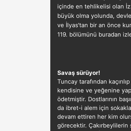
içinde en tehlikelisi olan İz
büyük olma yolunda, devlet 
ve İlyas'tan bir an önce k
119. bölümünü buradan izle
Savaş sürüyor!
Tuncay tarafından kaçırılıp
kendisine ve yeğenine yapıl
ödetmiştir. Dostlarının ba
da ibret-i alem için sokaklar
devam ettiren her kim olu
görecektir. Çakırbeylilerin