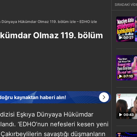
SIRADAKİ VİD
a Dünyaya Hükümdar Olmaz 119. bölüm izle – EDHO izle
kümdar Olmaz 119. bölüm
00:27
07:10
 doğru kaynaktan haberi alın!
i dizisi Eşkıya Dünyaya Hükümdar
00:43
landı. ‘EDHO’nun nefesleri kesen yeni
akırbeylilerin savaştığı düşmanların