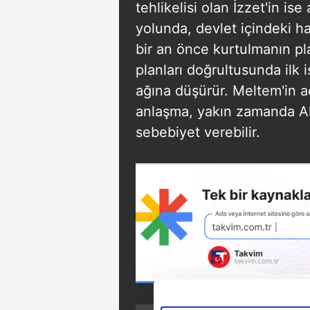
tehlikelisi olan İzzet'in is
yolunda, devlet içindeki hai
bir an önce kurtulmanın pla
planları doğrultusunda ilk 
ağına düşürür. Meltem'in 
anlaşma, yakın zamanda Al
sebebiyet verebilir.