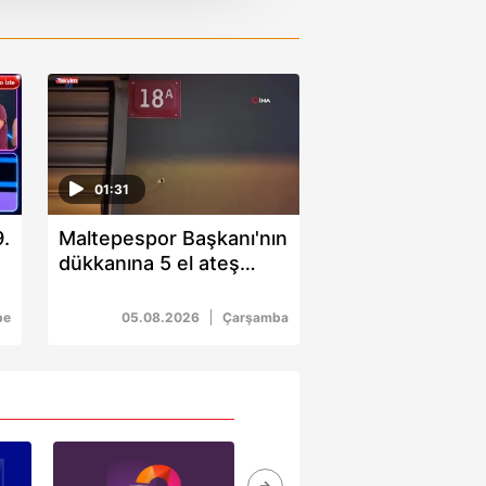
i ve sizlere yönelik
nılacaktır.
kin detaylı bilgi için Ayarlar
ak ve sitemizde ilgili
01:31
.
Maltepespor Başkanı'nın
dükkanına 5 el ateş
açıldı: 1 yaralı
be
05.08.2026
Çarşamba