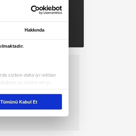
Hakkında
ılmaktadır.
ızda sizlere daha iyi reklam
duğunu ve sizlere en iyi
liyetlerimizi karşılamak
Tümünü Kabul Et
ar gösterilmeyecektir."
çerezler kullanılmaktadır. Bu
u hizmetlerinin sunulması