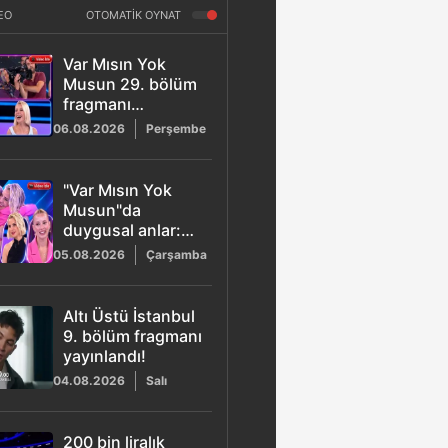
EO
OTOMATİK OYNAT
Var Mısın Yok
Musun 29. bölüm
fragmanı
yayınlandı! Naciye
06.08.2026
Perşembe
Abla stüdyoyu
kahkahaya boğdu
"Var Mısın Yok
Musun"da
duygusal anlar:
Esra Erol'dan
05.08.2026
Çarşamba
Buse'ye büyük
destek!
Altı Üstü İstanbul
9. bölüm fragmanı
yayınlandı!
04.08.2026
Salı
200 bin liralık