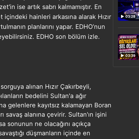
zet'in ise artık sabrı kalmamıştır. En
içindeki hainleri arkasına alarak Hızır
03:28
urtulmanın planlarını yapar. EDHO’nun
yebilirsiniz. EDHO son bölüm izle.
03:39
 sorguya alınan Hızır Çakırbeyli,
anların bedelini Sultan'a ağır
şına gelenlere kayıtsız kalamayan Boran
ı savaş alanına çevirir. Sultan'ın işini
rsa sonunun ne olacağını açıkça
 savaştığı düşmanların içinde en