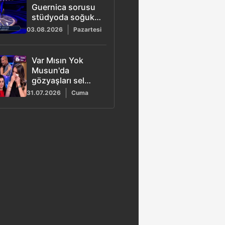
Guernica sorusu
stüdyoda soğuk
rüzgarlar estirdi
03.08.2026
Pazartesi
Var Mısın Yok
Musun'da
gözyaşları sel
oldu: Eda vefat
31.07.2026
Cuma
eden babasını
hatırlayınca ağladı