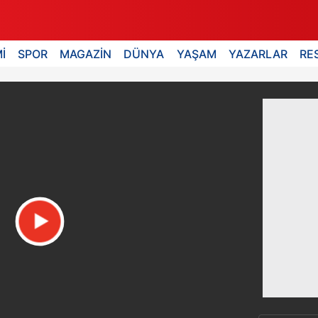
İ
SPOR
MAGAZİN
DÜNYA
YAŞAM
YAZARLAR
RE