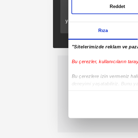
ÖNCEKİ HABER
Reddet
Kuruluş Osman 27.
yeni bölüm fragmanı
izle
Rıza
"Sitelerimizde reklam ve paza
Bu çerezler, kullanıcıların tara
Bu çerezlere izin vermeniz halin
deneyimi yaşatabiliriz. Bunu y
içerikleri sunabilmek adına el
noktasında tek gelir kalemimiz 
Her halükârda, kullanıcılar, bu 
Sizlere daha iyi bir hizmet sun
çerezler vasıtasıyla çeşitli kiş