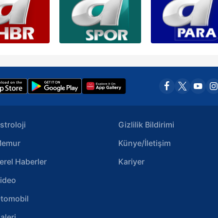
stroloji
Gizlilik Bildirimi
emur
Künye/İletişim
erel Haberler
Kariyer
ideo
tomobil
aleri