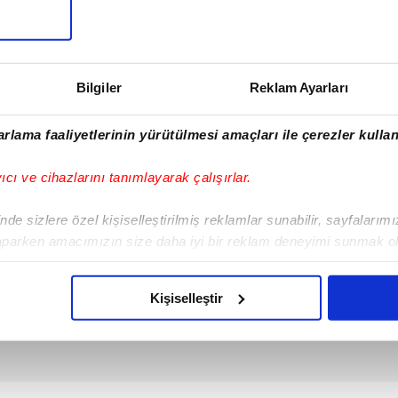
SONRAKİ HABER
Konur Alp'e son
veda! Kuruluş
Osman 26. yeni
Bilgiler
Reklam Ayarları
bölüm
rlama faaliyetlerinin yürütülmesi amaçları ile çerezler kullan
yıcı ve cihazlarını tanımlayarak çalışırlar.
de sizlere özel kişiselleştirilmiş reklamlar sunabilir, sayfalarım
aparken amacımızın size daha iyi bir reklam deneyimi sunmak ol
imizden gelen çabayı gösterdiğimizi ve bu noktada, reklamların ma
olduğunu sizlere hatırlatmak isteriz.
Kişiselleştir
çerezlere izin vermedikleri takdirde, kullanıcılara hedefli reklaml
abilmek için İnternet Sitemizde kendimize ve üçüncü kişilere ait 
isel verileriniz işlenmekte olup gerekli olan çerezler bilgi toplum