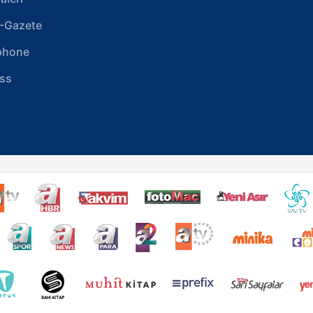
-Gazete
phone
ss