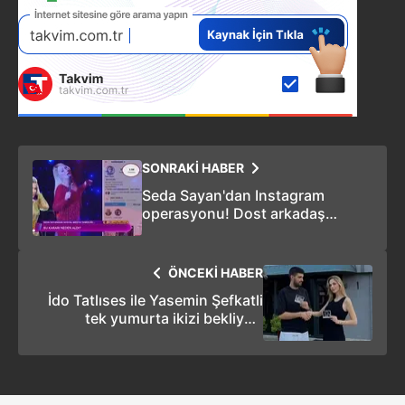
SONRAKİ HABER
Seda Sayan'dan Instagram
operasyonu! Dost arkadaş
dinlemedi herkesi silip attı
sadece 2 kişi kaldı!
ÖNCEKİ HABER
İdo Tatlıses ile Yasemin Şefkatli
tek yumurta ikizi bekliyor!
Ünlü çift anne baba olmaya
gün sayıyor