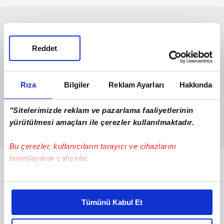
Reddet
Rıza
Bilgiler
Reklam Ayarları
Hakkında
"Sitelerimizde reklam ve pazarlama faaliyetlerinin
yürütülmesi amaçları ile çerezler kullanılmaktadır.
Bu çerezler, kullanıcıların tarayıcı ve cihazlarını
tanımlayarak çalışırlar.
Bunlar da Var
Bu çerezlere izin vermeniz halinde sizlere özel
kişiselleştirilmiş reklamlar sunabilir, sayfalarımızda sizlere
Tümünü Kabul Et
daha iyi reklam deneyimi yaşatabiliriz. Bunu yaparken
amacımızın size daha iyi bir reklam deneyimi sunmak