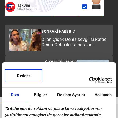
SONRAKİ HABER
Dilan Çiçek Deniz sevgilisi Rafael
Cemo Çetin ile kameralar
karşısında! Sinan Çetin ile küs
mü? İlk kez açıkladı
ÖNCEKİ HABER
Nilperi Şahinkaya sevgilisi Emre
Yusufi'yle tatil sezonunu
Reddet
Bodrum'da açtı!
Rıza
Bilgiler
Reklam Ayarları
Hakkında
"Sitelerimizde reklam ve pazarlama faaliyetlerinin
yürütülmesi amaçları ile çerezler kullanılmaktadır.