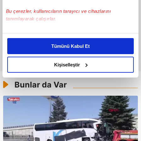
Bu çerezler, kullanıcıların tarayıcı ve cihazlarını
tanımlayarak çalışırlar.
Bu çerezlere izin vermeniz halinde sizlere özel
kişiselleştirilmiş reklamlar sunabilir, sayfalarımızda sizlere
Tümünü Kabul Et
daha iyi reklam deneyimi yaşatabiliriz. Bunu yaparken
amacımızın size daha iyi bir reklam deneyimi sunmak
olduğunu ve sizlere en iyi içerikleri sunabilmek adına
Kişiselleştir
elimizden gelen çabayı gösterdiğimizi ve bu noktada,
reklamların maliyetlerimizi karşılamak noktasında tek gelir
Bunlar da Var
kalemimiz olduğunu sizlere hatırlatmak isteriz.
Her halükârda, kullanıcılar, bu çerezlere izin vermedikleri
takdirde, kullanıcılara hedefli reklamlar
gösterilmeyecektir."
Sizlere daha iyi bir hizmet sunabilmek için İnternet
Sitemizde kendimize ve üçüncü kişilere ait çerezler