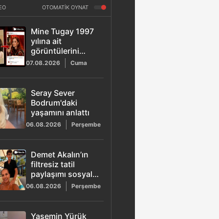
EO
OTOMATİK OYNAT
Mine Tugay 1997
yılına ait
görüntülerini
paylaştı: "Çene
07.08.2026
Cuma
dolgusu"
iddiasına cevap
verdi
Seray Sever
Bodrum'daki
yaşamını anlattı
06.08.2026
Perşembe
Demet Akalın’ın
filtresiz tatil
paylaşımı sosyal
medyada gündem
06.08.2026
Perşembe
oldu
Yasemin Yürük