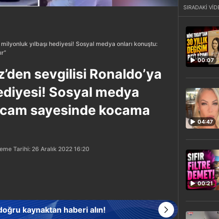
SIRADAKİ VİD
 milyonluk yılbaşı hediyesi! Sosyal medya onları konuştu:
’’
00:07
’den sevgilisi Ronaldo’ya
hediyesi! Sosyal medya
Kocam sayesinde kocama
04:47
eme Tarihi: 26 Aralık 2022 16:20
00:21
 doğru kaynaktan haberi alın!