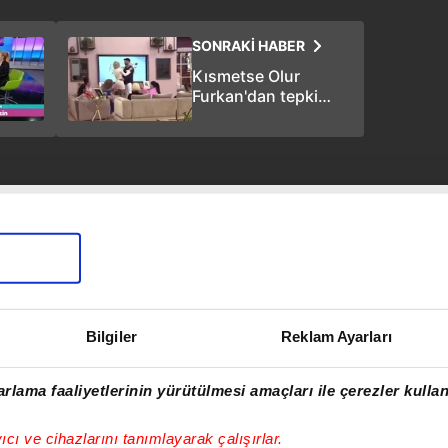
SONRAKİ HABER
Kısmetse Olur
Furkan'dan tepki
çeken söz: "Kalede
kaleci var diye gol
atmamak olmaz"
Bilgiler
Reklam Ayarları
rlama faaliyetlerinin yürütülmesi amaçları ile çerezler kullan
yıcı ve cihazlarını tanımlayarak çalışırlar.