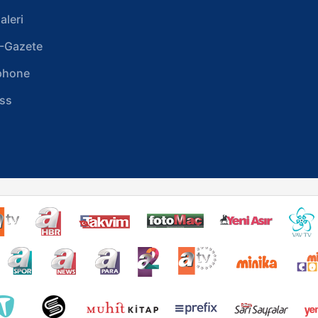
aleri
-Gazete
phone
ss