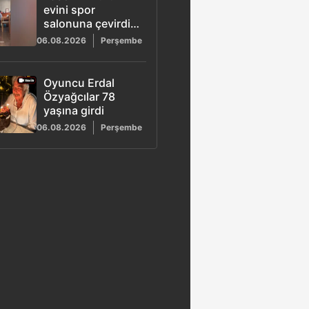
evini spor
salonuna çevirdi:
Ayağı iki yerden
06.08.2026
Perşembe
kırıldı 4 ay sonra
spora başladı
Oyuncu Erdal
Özyağcılar 78
yaşına girdi
06.08.2026
Perşembe