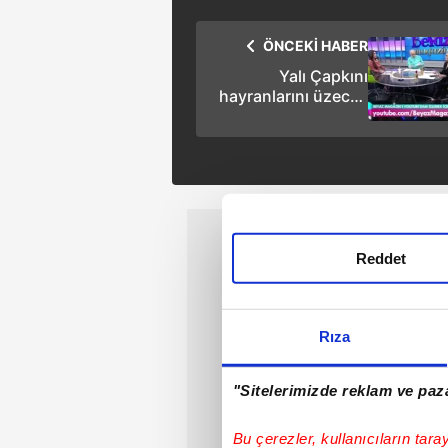
ÖNCEKİ HABER
Yalı Çapkını
hayranlarını üzecek
haber! Yayın
akışından
kaldırılacak
Reddet
Rıza
"Sitelerimizde reklam ve paza
Bu çerezler, kullanıcıların tara