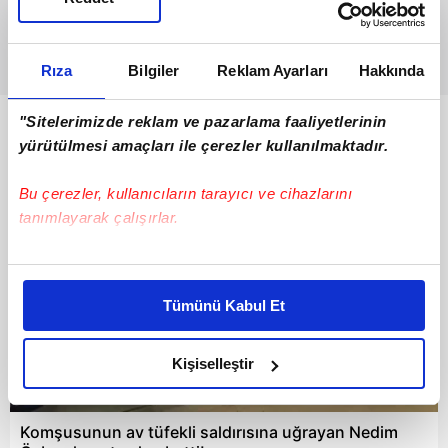
Rıza
Bilgiler
Reklam Ayarları
Hakkında
"Sitelerimizde reklam ve pazarlama faaliyetlerinin
Bunlar da Var
yürütülmesi amaçları ile çerezler kullanılmaktadır.
Bu çerezler, kullanıcıların tarayıcı ve cihazlarını
tanımlayarak çalışırlar.
Bu çerezlere izin vermeniz halinde sizlere özel
kişiselleştirilmiş reklamlar sunabilir, sayfalarımızda sizlere
Tümünü Kabul Et
daha iyi reklam deneyimi yaşatabiliriz. Bunu yaparken
amacımızın size daha iyi bir reklam deneyimi sunmak
olduğunu ve sizlere en iyi içerikleri sunabilmek adına
Kişiselleştir
elimizden gelen çabayı gösterdiğimizi ve bu noktada,
00:58
reklamların maliyetlerimizi karşılamak noktasında tek gelir
Komşusunun av tüfekli saldırısına uğrayan Nedim
kalemimiz olduğunu sizlere hatırlatmak isteriz.