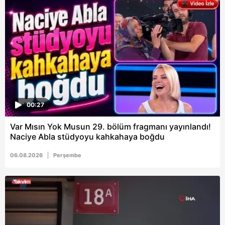
6698 sayılı Kişisel Verilerin Korunması Kanunu uyarınca
hazırlanmış Aydınlatma Metnimizi okumak ve sitemizde
ilgili mevzuata uygun olarak kullanılan çerezlerle ilgili bilgi
almak için lütfen
tıklayınız
.
00:27
Var Mısın Yok Musun 29. bölüm fragmanı yayınlandı!
Naciye Abla stüdyoyu kahkahaya boğdu
06.08.2026
Perşembe