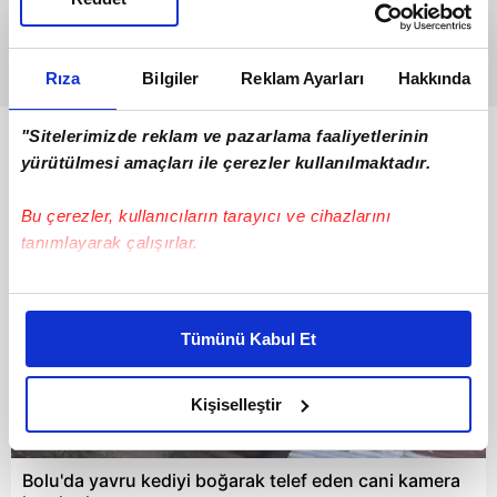
Rıza
Bilgiler
Reklam Ayarları
Hakkında
"Sitelerimizde reklam ve pazarlama faaliyetlerinin
Bunlar da Var
yürütülmesi amaçları ile çerezler kullanılmaktadır.
Bu çerezler, kullanıcıların tarayıcı ve cihazlarını
tanımlayarak çalışırlar.
Bu çerezlere izin vermeniz halinde sizlere özel
kişiselleştirilmiş reklamlar sunabilir, sayfalarımızda sizlere
Tümünü Kabul Et
daha iyi reklam deneyimi yaşatabiliriz. Bunu yaparken
amacımızın size daha iyi bir reklam deneyimi sunmak
olduğunu ve sizlere en iyi içerikleri sunabilmek adına
Kişiselleştir
elimizden gelen çabayı gösterdiğimizi ve bu noktada,
05:26
reklamların maliyetlerimizi karşılamak noktasında tek gelir
Bolu'da yavru kediyi boğarak telef eden cani kamera
kalemimiz olduğunu sizlere hatırlatmak isteriz.