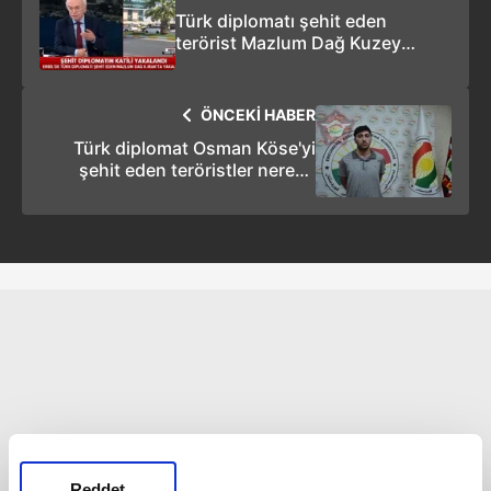
Türk diplomatı şehit eden
terörist Mazlum Dağ Kuzey
Irak'ta yakalandı! Terörist
susturuculu silahı nasıl temin
etti?
ÖNCEKİ HABER
Türk diplomat Osman Köse'yi
şehit eden teröristler nerede
yargılanacak?
Reddet