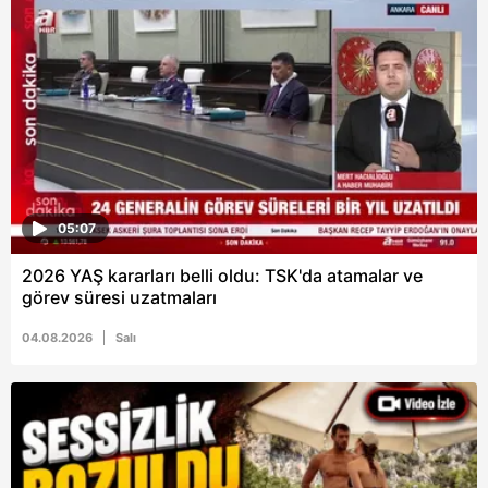
6698 sayılı Kişisel Verilerin Korunması Kanunu uyarınca
hazırlanmış Aydınlatma Metnimizi okumak ve sitemizde
ilgili mevzuata uygun olarak kullanılan çerezlerle ilgili bilgi
almak için lütfen
tıklayınız
.
05:07
2026 YAŞ kararları belli oldu: TSK'da atamalar ve
görev süresi uzatmaları
04.08.2026
Salı