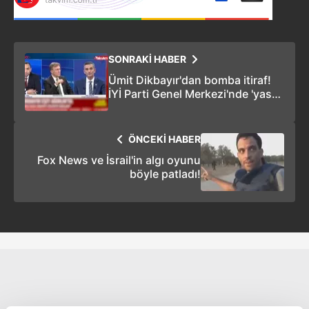
SONRAKİ HABER
Ümit Dikbayır'dan bomba itiraf!
İYİ Parti Genel Merkezi'nde 'yasak
aşk' skandalı
ÖNCEKİ HABER
Fox News ve İsrail'in algı oyunu
böyle patladı!