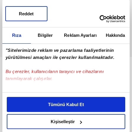
Reddet
Rıza
Bilgiler
Reklam Ayarları
Hakkında
"Sitelerimizde reklam ve pazarlama faaliyetlerinin
yürütülmesi amaçları ile çerezler kullanılmaktadır.
Bunlar da Var
Bu çerezler, kullanıcıların tarayıcı ve cihazlarını
tanımlayarak çalışırlar.
Bu çerezlere izin vermeniz halinde sizlere özel
kişiselleştirilmiş reklamlar sunabilir, sayfalarımızda sizlere
Tümünü Kabul Et
daha iyi reklam deneyimi yaşatabiliriz. Bunu yaparken
amacımızın size daha iyi bir reklam deneyimi sunmak
olduğunu ve sizlere en iyi içerikleri sunabilmek adına
Kişiselleştir
elimizden gelen çabayı gösterdiğimizi ve bu noktada,