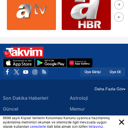
Üye Girişi
Üye Ol
Daha Fazla Gör
Son Dakika Haberleri
Astroloji
Güncel
Memur
6698 sayılı Kişisel Verilerin Korunması Kanunu uyarınca hazırlanmış
Ekonomi Haberleri
Yerel Haberler
aydınlatma metnimizi okumak ve sitemizde ilgili mevzuata uygun
olarak kullanılan
çerezlerle
ilgili bilgi almak için lütfen
tıklayınız.