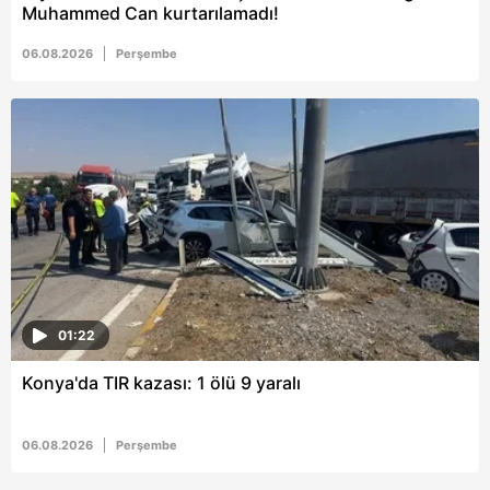
Muhammed Can kurtarılamadı!
için Ayarlar butonuna tıklayabilir,
Çerez Bilgilendirme
Metnimizi
ziyaret edebilirsiniz.
06.08.2026
Perşembe
6698 sayılı Kişisel Verilerin Korunması Kanunu uyarınca
hazırlanmış Aydınlatma Metnimizi okumak ve sitemizde
ilgili mevzuata uygun olarak kullanılan çerezlerle ilgili bilgi
almak için lütfen
tıklayınız
.
01:22
Konya'da TIR kazası: 1 ölü 9 yaralı
06.08.2026
Perşembe