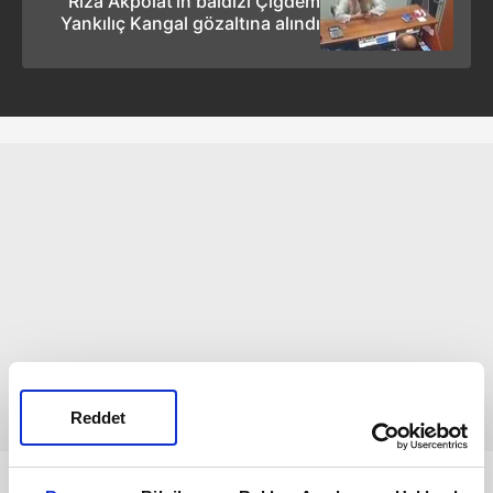
Rıza Akpolat’ın baldızı Çiğdem
Yankılıç Kangal gözaltına alındı
Reddet