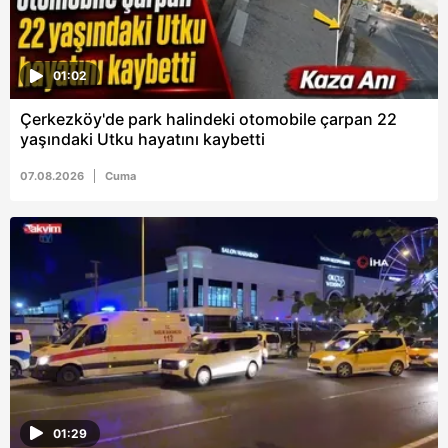
ilgili mevzuata uygun olarak kullanılan çerezlerle ilgili bilgi
almak için lütfen
tıklayınız
.
01:02
Çerkezköy'de park halindeki otomobile çarpan 22
yaşındaki Utku hayatını kaybetti
07.08.2026
Cuma
01:29