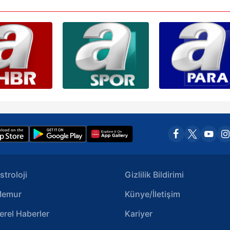
 çerezlerle ilgili bilgi almak için lütfen
tıklayınız
.
stroloji
Gizlilik Bildirimi
emur
Künye/İletişim
erel Haberler
Kariyer