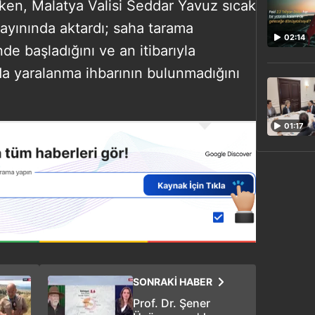
ken, Malatya Valisi Seddar Yavuz sıcak
yayınında aktardı; saha tarama
02:14
nde başladığını ve an itibarıyla
da yaralanma ihbarının bulunmadığını
01:17
SONRAKİ HABER
Prof. Dr. Şener