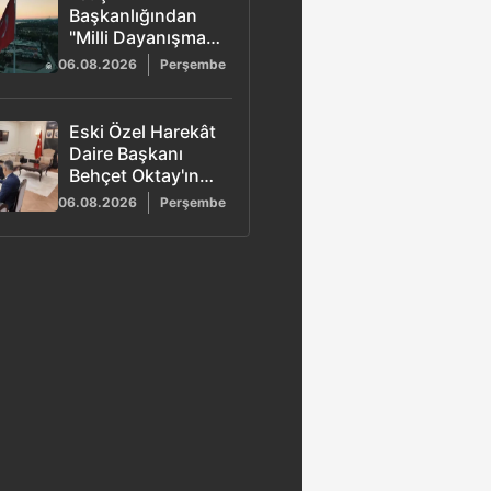
Başkanlığından
"Milli Dayanışma"
kampanyası:
06.08.2026
Perşembe
Terörün maliyeti
2,3 trilyon dolar
olarak açıklandı
Eski Özel Harekât
Daire Başkanı
Behçet Oktay'ın
şüpheli ölümü
06.08.2026
Perşembe
yeniden
incelemede