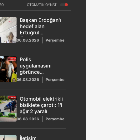
EO
OTOMATİK OYNAT
Başkan Erdoğan'ı
hedef alan
Ertuğrul
Özkök'ten
06.08.2026
Perşembe
savcılıkta geri
vites: "Hakaret
aklımın ucundan
Polis
bile geçmez"
uygulamasını
görünce
arızalandı süsü
06.08.2026
Perşembe
verdi: 3. kez
alkollü yakalanan
sürücüye rekor
Otomobil elektrikli
ceza
bisiklete çarptı: 1'i
ağır 2 yaralı
06.08.2026
Perşembe
İletişim