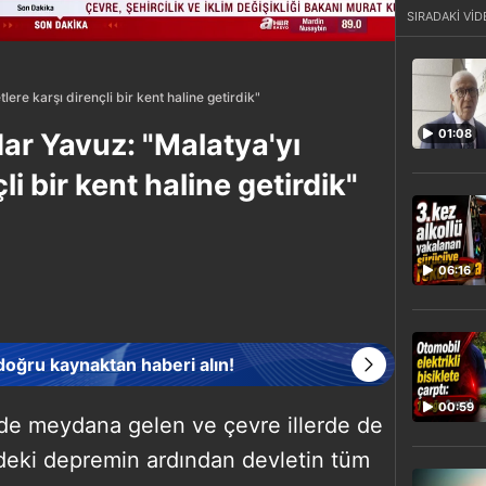
SIRADAKİ VİD
ere karşı dirençli bir kent haline getirdik"
01:08
ar Yavuz: "Malatya'yı
li bir kent haline getirdik"
06:16
 doğru kaynaktan haberi alın!
00:59
nde meydana gelen ve çevre illerde de
deki depremin ardından devletin tüm