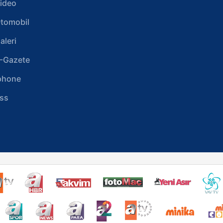
ideo
tomobil
aleri
-Gazete
phone
ss