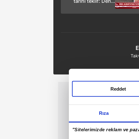
tarihi teklif: Deniz
yolu bağımlılığını
bitirecek 5 kat daha
ucuz boru hattı!
E
Tak
Reddet
Rıza
"Sitelerimizde reklam ve paza