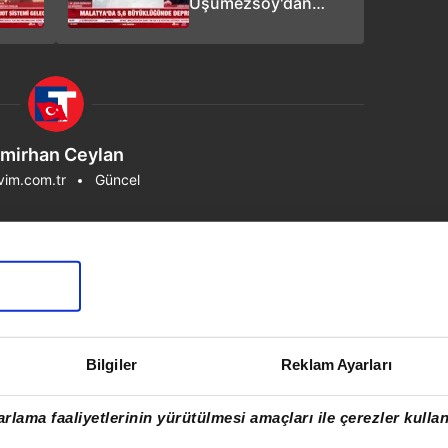
Üşümezsoy'dan
açıklama: Yeni bir
deprem bekleniyor
mu?
mirhan Ceylan
vim.com.tr
Güncel
Bilgiler
Reklam Ayarları
rlama faaliyetlerinin yürütülmesi amaçları ile çerezler kullan