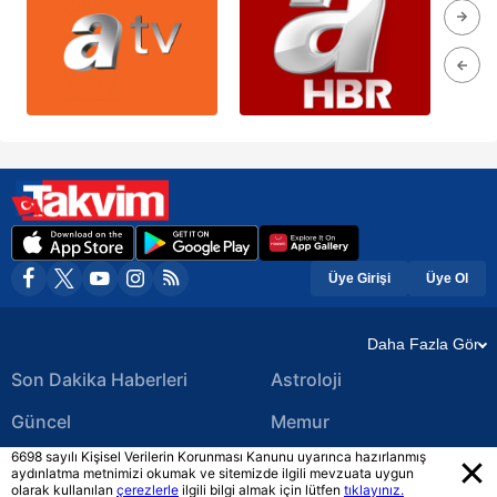
Üye Girişi
Üye Ol
Daha Fazla Gör
Son Dakika Haberleri
Astroloji
Güncel
Memur
6698 sayılı Kişisel Verilerin Korunması Kanunu uyarınca hazırlanmış
Ekonomi Haberleri
Yerel Haberler
aydınlatma metnimizi okumak ve sitemizde ilgili mevzuata uygun
olarak kullanılan
çerezlerle
ilgili bilgi almak için lütfen
tıklayınız.