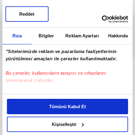
Reddet
Rıza
Bilgiler
Reklam Ayarları
Hakkında
"Sitelerimizde reklam ve pazarlama faaliyetlerinin
yürütülmesi amaçları ile çerezler kullanılmaktadır.
Bunlar da Var
Bu çerezler, kullanıcıların tarayıcı ve cihazlarını
tanımlayarak çalışırlar.
Bu çerezlere izin vermeniz halinde sizlere özel
kişiselleştirilmiş reklamlar sunabilir, sayfalarımızda sizlere
Tümünü Kabul Et
daha iyi reklam deneyimi yaşatabiliriz. Bunu yaparken
amacımızın size daha iyi bir reklam deneyimi sunmak
olduğunu ve sizlere en iyi içerikleri sunabilmek adına
Kişiselleştir
elimizden gelen çabayı gösterdiğimizi ve bu noktada,