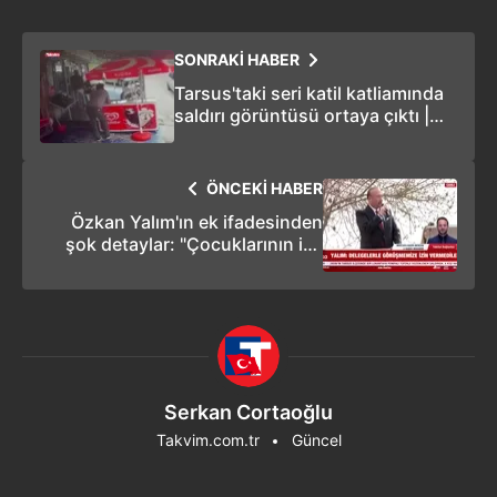
SONRAKİ HABER
Tarsus'taki seri katil katliamında
saldırı görüntüsü ortaya çıktı |
VİDEO
ÖNCEKİ HABER
Özkan Yalım'ın ek ifadesinden
şok detaylar: "Çocuklarının işe
alınması şartıyla desteklediler!"
Serkan Cortaoğlu
Takvim.com.tr
Güncel