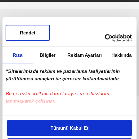
Reddet
Rıza
Bilgiler
Reklam Ayarları
Hakkında
"Sitelerimizde reklam ve pazarlama faaliyetlerinin
yürütülmesi amaçları ile çerezler kullanılmaktadır.
Bu çerezler, kullanıcıların tarayıcı ve cihazlarını
tanımlayarak çalışırlar.
Bunlar da Var
Bu çerezlere izin vermeniz halinde sizlere özel
kişiselleştirilmiş reklamlar sunabilir, sayfalarımızda sizlere
Tümünü Kabul Et
daha iyi reklam deneyimi yaşatabiliriz. Bunu yaparken
amacımızın size daha iyi bir reklam deneyimi sunmak