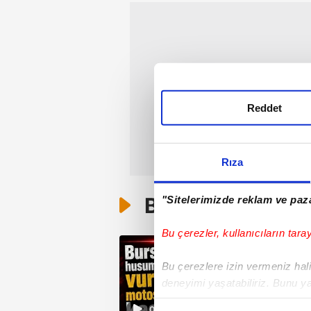
Reddet
Rıza
Bunlar da Var
"Sitelerimizde reklam ve paza
Bu çerezler, kullanıcıların tara
Bu çerezlere izin vermeniz halin
deneyimi yaşatabiliriz. Bunu y
içerikleri sunabilmek adına el
01:16