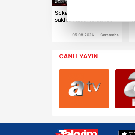
noktasında tek gelir kalemimiz 
Sokak ortasında tüfekli
T
Her halükârda, kullanıcılar, bu 
saldırı: Husumetlisini
vurup motosikletle kaçtı
K
Sizlere daha iyi bir hizmet sun
05.08.2026
Çarşamba
çerezler vasıtasıyla çeşitli kiş
amacıyla kullanılmaktadır. Diğer
reklam/pazarlama faaliyetlerinin
CANLI YAYIN
Çerezlere ilişkin tercihlerinizi 
butonuna tıklayabilir,
Çerez Bi
6698 sayılı Kişisel Verilerin 
mevzuata uygun olarak kullanılan