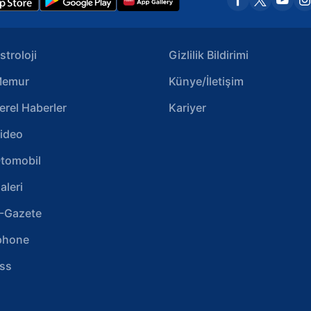
stroloji
Gizlilik Bildirimi
emur
Künye/İletişim
erel Haberler
Kariyer
ideo
tomobil
aleri
-Gazete
phone
ss