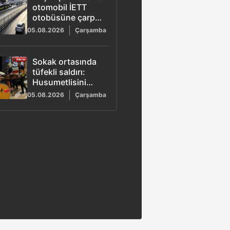
otomobil İETT
otobüsüne çarptı:
3 ölü
05.08.2026
Çarşamba
Sokak ortasında
tüfekli saldırı:
Husumetlisini
vurup
05.08.2026
Çarşamba
motosikletle kaçtı