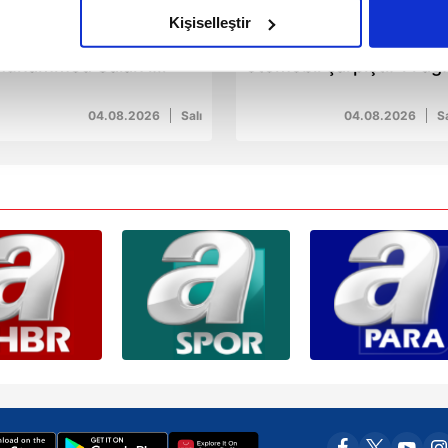
olduğunu sizlere hatırlatmak isteriz.
Kişiselleştir
rabzonspor
Hassa'da traktör ile
çerezlere izin vermedikleri takdirde, kullanıcılara hedefli reklaml
Muhammed Salah'ı
otomobil çarpıştı: 1'i ağı
AP'a bildirdi!
3 yaralı
abilmek için İnternet Sitemizde kendimize ve üçüncü kişilere ait 
04.08.2026
Salı
04.08.2026
Sa
isel verileriniz işlenmekte olup gerekli olan çerezler bilgi toplum
 çerezler, sitemizin daha işlevsel kılınması ve kişiselleştirilmes
 yapılması, amaçlarıyla sınırlı olarak açık rızanız dahilinde kulla
aşağıda yer alan panel vasıtasıyla belirleyebilirsiniz. Çerezlere iliş
lgilendirme Metnimizi
ziyaret edebilirsiniz.
Korunması Kanunu uyarınca hazırlanmış Aydınlatma Metnimizi okum
 çerezlerle ilgili bilgi almak için lütfen
tıklayınız
.