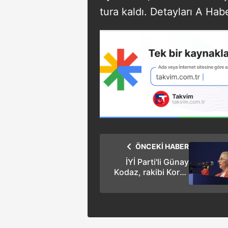
tura kaldı. Detayları A Habe
ÖNCEKİ HABER
İYİ Parti'li Günay
Kodaz, rakibi Koray
Aydın için oy istedi,
delegeler yuhaladı!