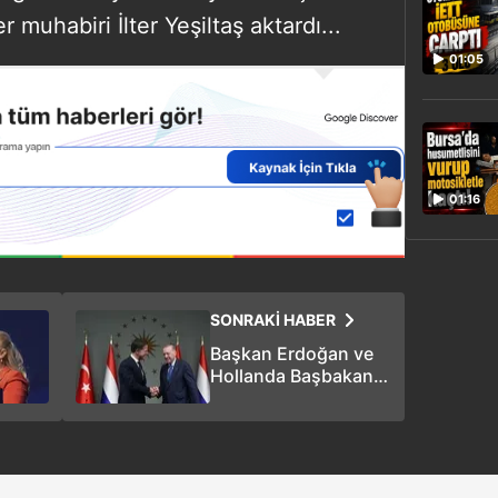
r muhabiri İlter Yeşiltaş aktardı...
01:05
01:16
SONRAKİ HABER
Başkan Erdoğan ve
Hollanda Başbakanı
Rutte'den ortak
basın toplantısı!