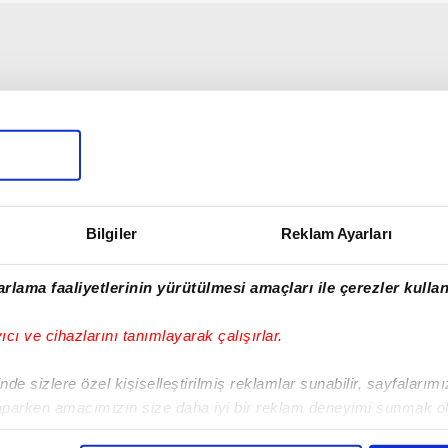
Bilgiler
Reklam Ayarları
rlama faaliyetlerinin yürütülmesi amaçları ile çerezler kullan
yıcı ve cihazlarını tanımlayarak çalışırlar.
de sizlere özel kişiselleştirilmiş reklamlar sunabilir, sayfalarım
aparken amacımızın size daha iyi bir reklam deneyimi sunmak ol
imizden gelen çabayı gösterdiğimizi ve bu noktada, reklamların ma
00:26
00:51