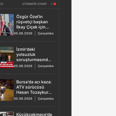
EO
OTOMATİK OYNAT
Özgür Özel'in
rüşvetçi başkan
İlkay Çiçek için
"İçişleri
05.08.2026
Çarşamba
Bakanlığı'nı
yönetir" dediği
video gündem
İzmir'deki
oldu
yolsuzluk
soruşturmasında
operasyon: Veli
05.08.2026
Çarşamba
Ağbaba'nın
ağabeyi Hür
Ağbaba gözaltına
Bursa'da acı kaza:
alındı
ATV sürücüsü
Hasan Tozaykurt
hayatını kaybetti
05.08.2026
Çarşamba
Küçükçekmece'de