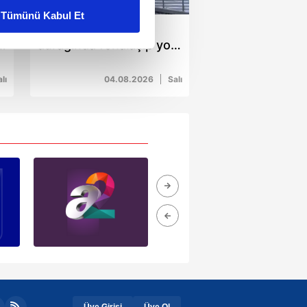
Tümünü Kabul Et
Şirinevler metrobüs
ar gösterilmeyecektir."
r
durağında fenalaşıp yola
düşen kadına metrobüs
çerezler kullanılmaktadır. Bu
çarptı!
lı
04.08.2026
Salı
u hizmetlerinin sunulması
i ve sizlere yönelik
nılacaktır.
kin detaylı bilgi için Ayarlar
ak ve sitemizde ilgili
Üye Girişi
Üye Ol