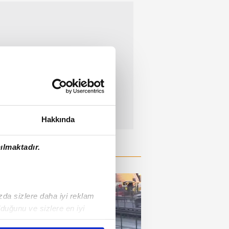
Hakkında
ılmaktadır.
ızda sizlere daha iyi reklam
duğunu ve sizlere en iyi
liyetlerimizi karşılamak
00:40