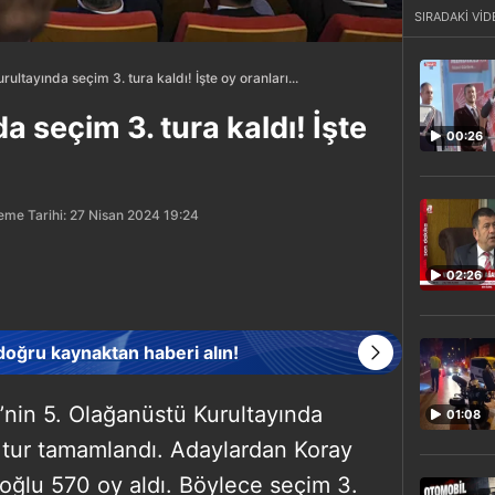
SIRADAKİ VİD
kurultayında seçim 3. tura kaldı! İşte oy oranları...
da seçim 3. tura kaldı! İşte
00:26
eme Tarihi: 27 Nisan 2024 19:24
02:26
 doğru kaynaktan haberi alın!
i’nin 5. Olağanüstü Kurultayında
01:08
ci tur tamamlandı. Adaylardan Koray
oğlu 570 oy aldı. Böylece seçim 3.