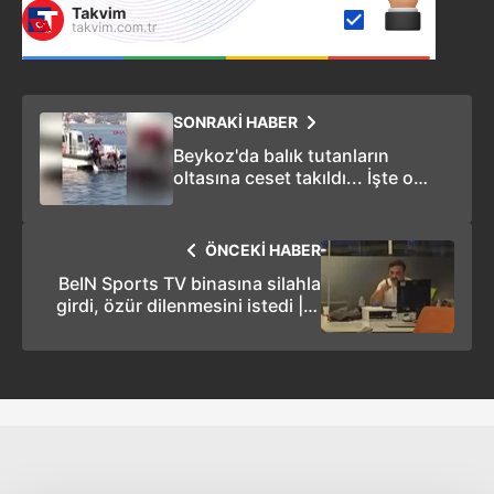
SONRAKİ HABER
Beykoz'da balık tutanların
oltasına ceset takıldı... İşte o
anlar!
ÖNCEKİ HABER
BeIN Sports TV binasına silahla
girdi, özür dilenmesini istedi | O
anlar kamerada!