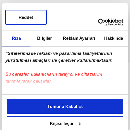
Reddet
Rıza
Bilgiler
Reklam Ayarları
Hakkında
"Sitelerimizde reklam ve pazarlama faaliyetlerinin
yürütülmesi amaçları ile çerezler kullanılmaktadır.
Bunlar da Var
Bu çerezler, kullanıcıların tarayıcı ve cihazlarını
tanımlayarak çalışırlar.
Bu çerezlere izin vermeniz halinde sizlere özel
kişiselleştirilmiş reklamlar sunabilir, sayfalarımızda sizlere
Tümünü Kabul Et
daha iyi reklam deneyimi yaşatabiliriz. Bunu yaparken
amacımızın size daha iyi bir reklam deneyimi sunmak
olduğunu ve sizlere en iyi içerikleri sunabilmek adına
Kişiselleştir
elimizden gelen çabayı gösterdiğimizi ve bu noktada,