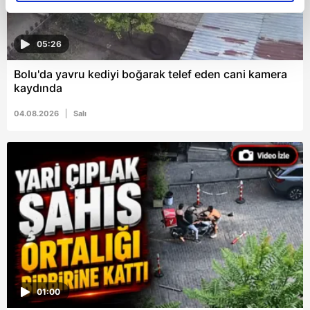
reklamların maliyetlerimizi karşılamak noktasında tek gelir
kalemimiz olduğunu sizlere hatırlatmak isteriz.
05:26
Her halükârda, kullanıcılar, bu çerezlere izin vermedikleri
Bolu'da yavru kediyi boğarak telef eden cani kamera
takdirde, kullanıcılara hedefli reklamlar
kaydında
gösterilmeyecektir."
04.08.2026
Salı
Sizlere daha iyi bir hizmet sunabilmek için İnternet
Sitemizde kendimize ve üçüncü kişilere ait çerezler
kullanılmaktadır. Bu çerezler vasıtasıyla çeşitli kişisel
verileriniz işlenmekte olup gerekli olan çerezler bilgi
toplumu hizmetlerinin sunulması amacıyla
kullanılmaktadır. Diğer çerezler, sitemizin daha işlevsel
kılınması ve kişiselleştirilmesi ve sizlere yönelik
reklam/pazarlama faaliyetlerinin yapılması, amaçlarıyla
sınırlı olarak açık rızanız dahilinde kullanılacaktır.
01:00
Çerezlere ilişkin tercihlerinizi aşağıda yer alan panel