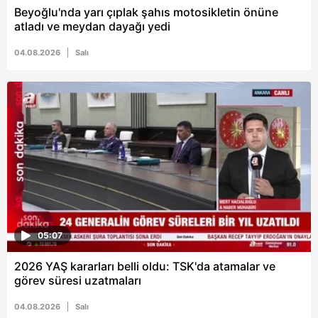
vasıtasıyla belirleyebilirsiniz. Çerezlere ilişkin detaylı bilgi
Beyoğlu'nda yarı çıplak şahıs motosikletin önüne
için Ayarlar butonuna tıklayabilir,
Çerez Bilgilendirme
atladı ve meydan dayağı yedi
Metnimizi
ziyaret edebilirsiniz.
04.08.2026
Salı
6698 sayılı Kişisel Verilerin Korunması Kanunu uyarınca
hazırlanmış Aydınlatma Metnimizi okumak ve sitemizde
ilgili mevzuata uygun olarak kullanılan çerezlerle ilgili bilgi
almak için lütfen
tıklayınız
.
05:07
2026 YAŞ kararları belli oldu: TSK'da atamalar ve
görev süresi uzatmaları
04.08.2026
Salı