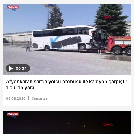
Metnimizi
ziyaret edebilirsiniz.
6698 sayılı Kişisel Verilerin Korunması Kanunu uyarınca
hazırlanmış Aydınlatma Metnimizi okumak ve sitemizde
ilgili mevzuata uygun olarak kullanılan çerezlerle ilgili bilgi
almak için lütfen
tıklayınız
.
00:34
Afyonkarahisar’da yolcu otobüsü ile kamyon çarpıştı:
1 ölü 15 yaralı
08.08.2026
Cumartesi