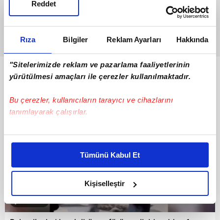
Reddet
Rıza
Bilgiler
Reklam Ayarları
Hakkında
"Sitelerimizde reklam ve pazarlama faaliyetlerinin
Bunlar da Var
yürütülmesi amaçları ile çerezler kullanılmaktadır.
Bu çerezler, kullanıcıların tarayıcı ve cihazlarını
tanımlayarak çalışırlar.
Bu çerezlere izin vermeniz halinde sizlere özel
kişiselleştirilmiş reklamlar sunabilir, sayfalarımızda sizlere
Tümünü Kabul Et
daha iyi reklam deneyimi yaşatabiliriz. Bunu yaparken
amacımızın size daha iyi bir reklam deneyimi sunmak
olduğunu ve sizlere en iyi içerikleri sunabilmek adına
Kişiselleştir
elimizden gelen çabayı gösterdiğimizi ve bu noktada,
00:46
reklamların maliyetlerimizi karşılamak noktasında tek gelir
kalemimiz olduğunu sizlere hatırlatmak isteriz.