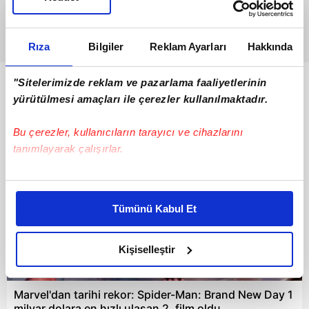
Rıza
Bilgiler
Reklam Ayarları
Hakkında
"Sitelerimizde reklam ve pazarlama faaliyetlerinin
Bunlar da Var
yürütülmesi amaçları ile çerezler kullanılmaktadır.
Bu çerezler, kullanıcıların tarayıcı ve cihazlarını
tanımlayarak çalışırlar.
Bu çerezlere izin vermeniz halinde sizlere özel
kişiselleştirilmiş reklamlar sunabilir, sayfalarımızda sizlere
Tümünü Kabul Et
daha iyi reklam deneyimi yaşatabiliriz. Bunu yaparken
amacımızın size daha iyi bir reklam deneyimi sunmak
olduğunu ve sizlere en iyi içerikleri sunabilmek adına
Kişiselleştir
elimizden gelen çabayı gösterdiğimizi ve bu noktada,
02:37
reklamların maliyetlerimizi karşılamak noktasında tek gelir
Marvel'dan tarihi rekor: Spider-Man: Brand New Day 1
kalemimiz olduğunu sizlere hatırlatmak isteriz.
milyar dolara en hızlı ulaşan 2. film oldu