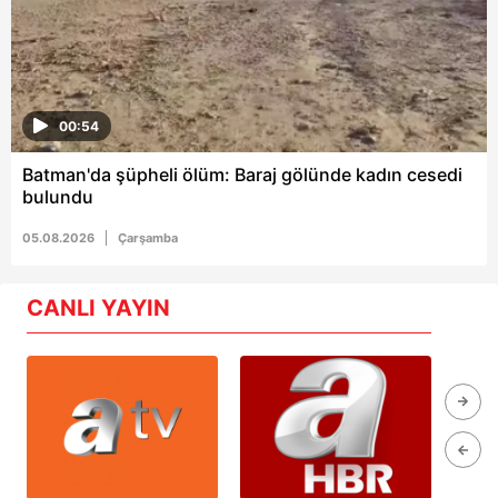
00:54
Batman'da şüpheli ölüm: Baraj gölünde kadın cesedi
bulundu
05.08.2026
Çarşamba
CANLI YAYIN