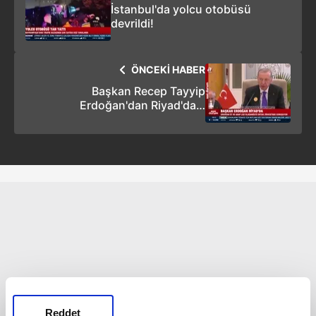
İstanbul'da yolcu otobüsü
devrildi!
ÖNCEKİ HABER
Başkan Recep Tayyip
Erdoğan'dan Riyad'daki
Olağanüstü İslam Zirvesi'nde
önemli açıklamalar
Reddet