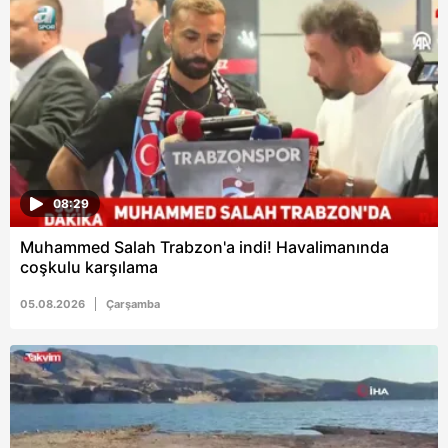
6698 sayılı Kişisel Verilerin Korunması Kanunu uyarınca
hazırlanmış Aydınlatma Metnimizi okumak ve sitemizde
ilgili mevzuata uygun olarak kullanılan çerezlerle ilgili bilgi
almak için lütfen
tıklayınız
.
08:29
Muhammed Salah Trabzon'a indi! Havalimanında
coşkulu karşılama
05.08.2026
Çarşamba