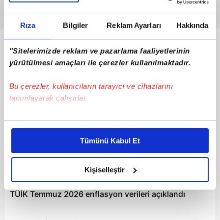
Rıza
Bilgiler
Reklam Ayarları
Hakkında
Bunlar da Var
"Sitelerimizde reklam ve pazarlama faaliyetlerinin
yürütülmesi amaçları ile çerezler kullanılmaktadır.
Bu çerezler, kullanıcıların tarayıcı ve cihazlarını
tanımlayarak çalışırlar.
Bu çerezlere izin vermeniz halinde sizlere özel
kişiselleştirilmiş reklamlar sunabilir, sayfalarımızda sizlere
Tümünü Kabul Et
daha iyi reklam deneyimi yaşatabiliriz. Bunu yaparken
amacımızın size daha iyi bir reklam deneyimi sunmak
olduğunu ve sizlere en iyi içerikleri sunabilmek adına
Kişiselleştir
11:58
elimizden gelen çabayı gösterdiğimizi ve bu noktada,
reklamların maliyetlerimizi karşılamak noktasında tek gelir
TÜİK Temmuz 2026 enflasyon verileri açıklandı
kalemimiz olduğunu sizlere hatırlatmak isteriz.