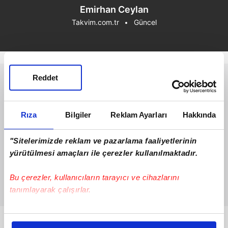
Emirhan Ceylan
Takvim.com.tr
Güncel
Reddet
Rıza
Bilgiler
Reklam Ayarları
Hakkında
"Sitelerimizde reklam ve pazarlama faaliyetlerinin
yürütülmesi amaçları ile çerezler kullanılmaktadır.
Bu çerezler, kullanıcıların tarayıcı ve cihazlarını
tanımlayarak çalışırlar.
Bu çerezlere izin vermeniz halinde sizlere özel
Bunlar da Var
kişiselleştirilmiş reklamlar sunabilir, sayfalarımızda sizlere