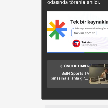
odasında törenle anıldı.
ÖNCEKİ HABER
BeIN Sports TV
binasına silahla girdi,
özür dilenmesini
istedi | O anlar
kamerada!