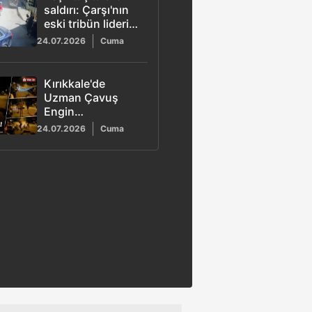
saldırı: Çarşı'nın
eski tribün lideri
Kemal Ulhanlı
24.07.2026
Cuma
yaralandı
Kırıkkale'de
Uzman Çavuş
Engin
Keyvanoğlu'nun
24.07.2026
Cuma
hayatını
kaybettiği
motosiklet
kazasının
görüntüleri ortaya
çıktı