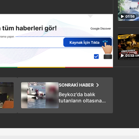
01:56
01:13
SONRAKİ HABER
Beykoz'da balık
tutanların oltasına
ceset takıldı... İşte o
anlar!