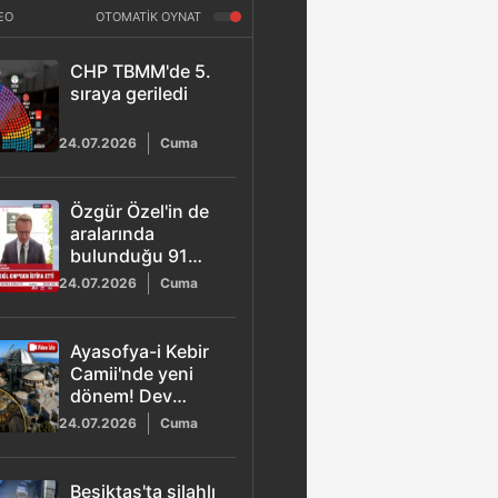
EO
OTOMATİK OYNAT
CHP TBMM'de 5.
sıraya geriledi
24.07.2026
Cuma
Özgür Özel'in de
aralarında
bulunduğu 91
milletvekili
24.07.2026
Cuma
CHP'den istifa etti
Ayasofya-i Kebir
Camii'nde yeni
dönem! Dev
projede yeni
24.07.2026
Cuma
aşamaya geçildi
Beşiktaş'ta silahlı