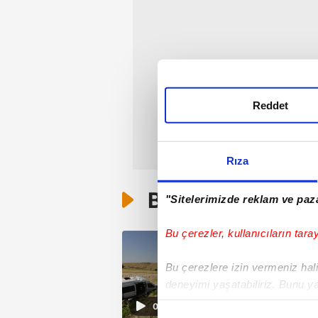
Reddet
Rıza
Bunlar da Var
"Sitelerimizde reklam ve paza
Bu çerezler, kullanıcıların tara
Bu çerezlere izin vermeniz halin
deneyimi yaşatabiliriz. Bunu y
içerikleri sunabilmek adına el
01:59
noktasında tek gelir kalemimiz 