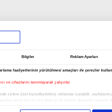
Bilgiler
Reklam Ayarları
rlama faaliyetlerinin yürütülmesi amaçları ile çerezler kullan
yıcı ve cihazlarını tanımlayarak çalışırlar.
de sizlere özel kişiselleştirilmiş reklamlar sunabilir, sayfalarım
aparken amacımızın size daha iyi bir reklam deneyimi sunmak ol
imizden gelen çabayı gösterdiğimizi ve bu noktada, reklamların ma
01:56
01:13
olduğunu sizlere hatırlatmak isteriz.