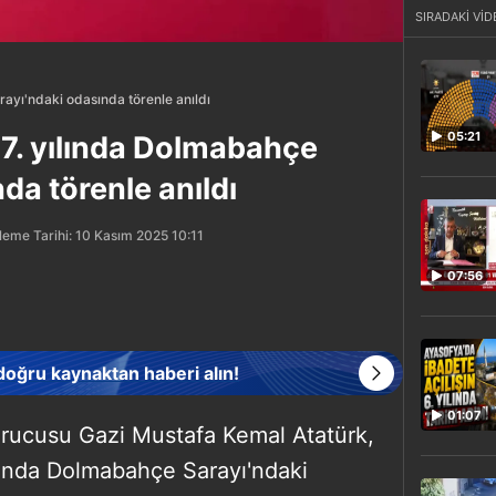
SIRADAKİ VİD
rayı'ndaki odasında törenle anıldı
05:21
 87. yılında Dolmabahçe
da törenle anıldı
leme Tarihi: 10 Kasım 2025 10:11
07:56
 doğru kaynaktan haberi alın!
01:07
urucusu Gazi Mustafa Kemal Atatürk,
ılında Dolmabahçe Sarayı'ndaki