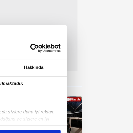
Hakkında
ılmaktadır.
ızda sizlere daha iyi reklam
duğunu ve sizlere en iyi
liyetlerimizi karşılamak
01:25