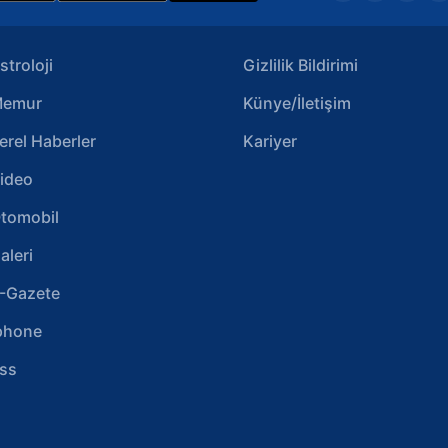
stroloji
Gizlilik Bildirimi
emur
Künye/İletişim
erel Haberler
Kariyer
ideo
tomobil
aleri
-Gazete
phone
ss