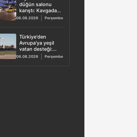
düğün salonu
karıştı: Kavgada 5
kişi yaralandı
06.08.2026
Perşembe
Türkiye'den
Avrupa'ya yeşil
vatan desteği:
Görev
06.08.2026
Perşembe
tamamlandı,
uçaklar yurda
döndü