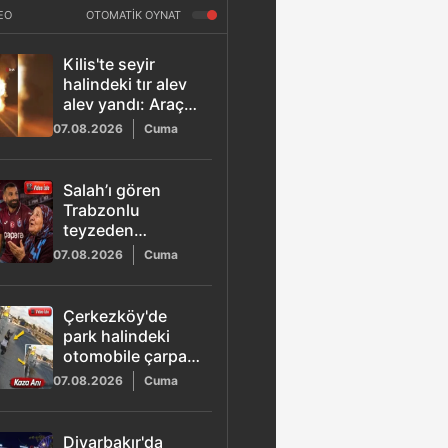
EO
OTOMATİK OYNAT
Kilis'te seyir
halindeki tır alev
alev yandı: Araç
kullanılamaz hale
07.08.2026
Cuma
geldi
Salah’ı gören
Trabzonlu
teyzeden
güldüren sözler:
07.08.2026
Cuma
"Gız bu ne gada
güççük"
Çerkezköy'de
park halindeki
otomobile çarpan
22 yaşındaki Utku
07.08.2026
Cuma
hayatını kaybetti
Diyarbakır'da