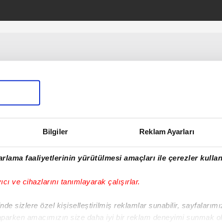
Bilgiler
Reklam Ayarları
rlama faaliyetlerinin yürütülmesi amaçları ile çerezler kullan
yıcı ve cihazlarını tanımlayarak çalışırlar.
de sizlere özel kişiselleştirilmiş reklamlar sunabilir, sayfalarım
aparken amacımızın size daha iyi bir reklam deneyimi sunmak ol