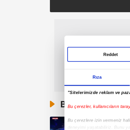
Reddet
Rıza
"Sitelerimizde reklam ve paza
Bunlar da Var
Bu çerezler, kullanıcıların tara
Bu çerezlere izin vermeniz halin
deneyimi yaşatabiliriz. Bunu y