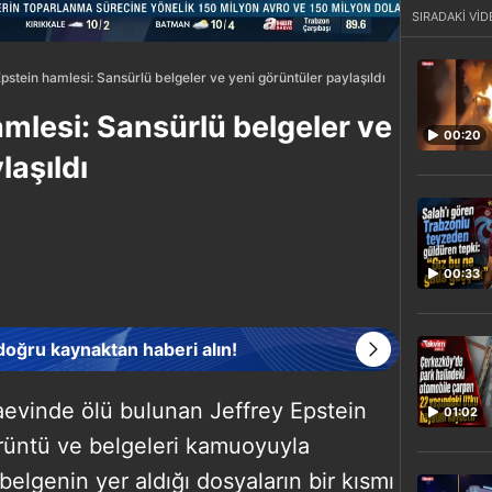
SIRADAKİ VİD
stein hamlesi: Sansürlü belgeler ve yeni görüntüler paylaşıldı
mlesi: Sansürlü belgeler ve
00:20
laşıldı
00:33
 doğru kaynaktan haberi alın!
aevinde ölü bulunan Jeffrey Epstein
01:02
örüntü ve belgeleri kamuoyuyla
belgenin yer aldığı dosyaların bir kısmı