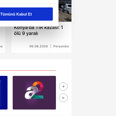
liyetlerimizi karşılamak
Tümünü Kabul Et
01:22
ar gösterilmeyecektir."
Konya'da TIR kazası: 1
ölü 9 yaralı
çerezler kullanılmaktadır. Bu
u hizmetlerinin sunulması
be
06.08.2026
Perşembe
i ve sizlere yönelik
nılacaktır.
kin detaylı bilgi için Ayarlar
ak ve sitemizde ilgili