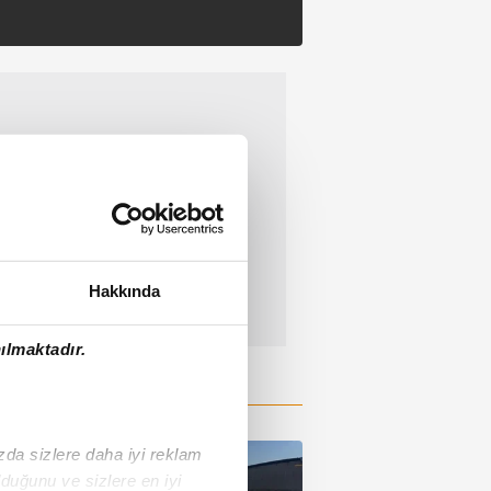
Hakkında
ılmaktadır.
ızda sizlere daha iyi reklam
duğunu ve sizlere en iyi