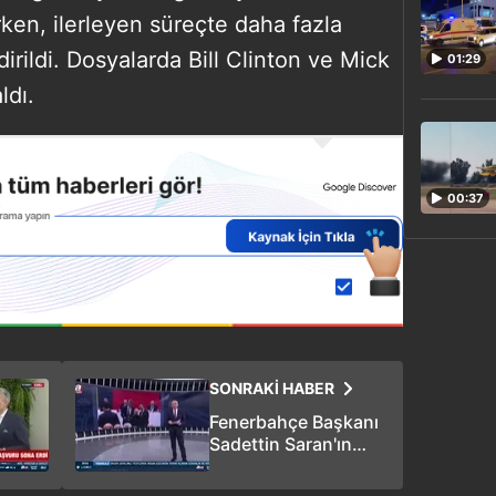
rken, ilerleyen süreçte daha fazla
dirildi. Dosyalarda Bill Clinton ve Mick
01:29
ldı.
00:37
SONRAKİ HABER
Fenerbahçe Başkanı
Sadettin Saran'ın
evine arama: İlk
açıklama geldi