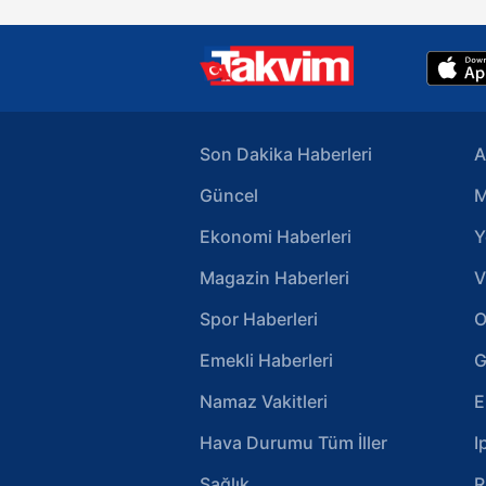
Son Dakika Haberleri
A
Güncel
M
Ekonomi Haberleri
Y
Magazin Haberleri
V
Spor Haberleri
O
Emekli Haberleri
G
Namaz Vakitleri
E
Hava Durumu Tüm İller
I
Sağlık
R