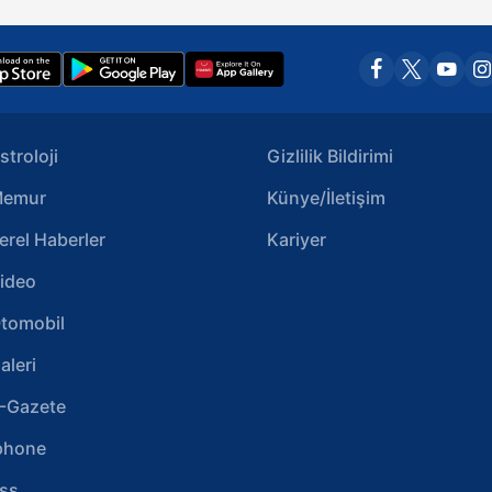
stroloji
Gizlilik Bildirimi
emur
Künye/İletişim
erel Haberler
Kariyer
ideo
tomobil
aleri
-Gazete
phone
ss