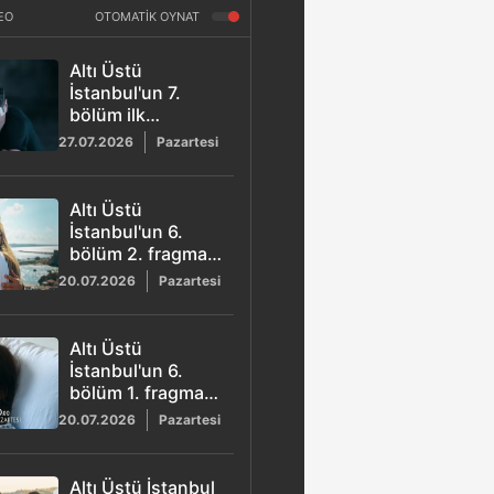
EO
OTOMATİK OYNAT
Altı Üstü
İstanbul'un 7.
bölüm ilk
fragmanı
27.07.2026
Pazartesi
yayınlandı
Altı Üstü
İstanbul'un 6.
bölüm 2. fragmanı
yayınlandı
20.07.2026
Pazartesi
Altı Üstü
İstanbul'un 6.
bölüm 1. fragmanı
yayınlandı
20.07.2026
Pazartesi
Altı Üstü İstanbul