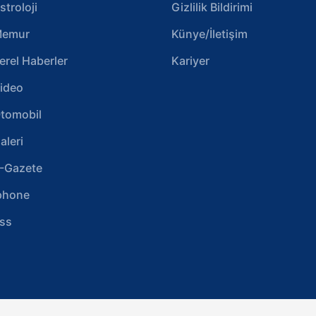
stroloji
Gizlilik Bildirimi
emur
Künye/İletişim
erel Haberler
Kariyer
ideo
tomobil
aleri
-Gazete
phone
ss