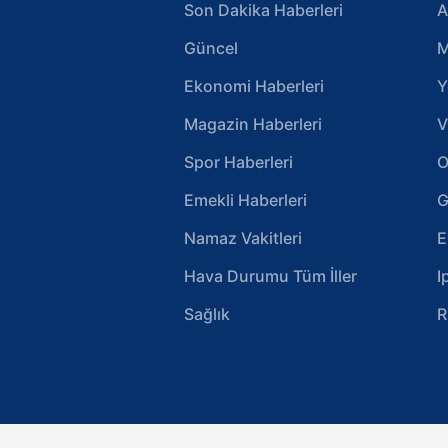
Son Dakika Haberleri
A
Güncel
M
Ekonomi Haberleri
Y
Magazin Haberleri
V
Spor Haberleri
O
Emekli Haberleri
G
Namaz Vakitleri
E
Hava Durumu Tüm İller
I
Sağlık
R