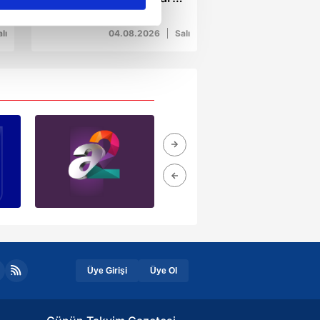
ve görev süresi
ar gösterilmeyecektir."
uzatmaları
lı
04.08.2026
Salı
çerezler kullanılmaktadır. Bu
u hizmetlerinin sunulması
i ve sizlere yönelik
nılacaktır.
kin detaylı bilgi için Ayarlar
ak ve sitemizde ilgili
Üye Girişi
Üye Ol