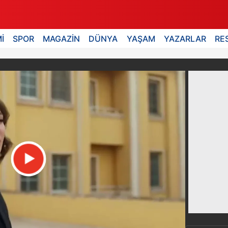
İ
SPOR
MAGAZİN
DÜNYA
YAŞAM
YAZARLAR
RE