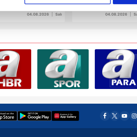
kamera kaydında
çerezlere izin vermedikleri takdirde, kullanıcılara hedefli reklaml
04.08.2026
Salı
04.08.2026
Sa
abilmek için İnternet Sitemizde kendimize ve üçüncü kişilere ait 
isel verileriniz işlenmekte olup gerekli olan çerezler bilgi toplum
 çerezler, sitemizin daha işlevsel kılınması ve kişiselleştirilmes
 yapılması, amaçlarıyla sınırlı olarak açık rızanız dahilinde kulla
aşağıda yer alan panel vasıtasıyla belirleyebilirsiniz. Çerezlere iliş
lgilendirme Metnimizi
ziyaret edebilirsiniz.
Korunması Kanunu uyarınca hazırlanmış Aydınlatma Metnimizi okum
 çerezlerle ilgili bilgi almak için lütfen
tıklayınız
.