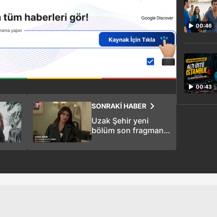
00:46
00:43
SONRAKİ HABER
Uzak Şehir yeni
bölüm son fragman!
(13. bölüm 3.
fragman)