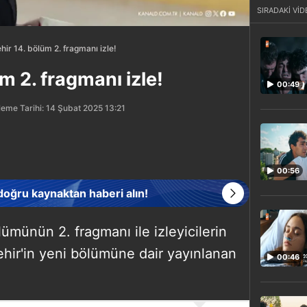
SIRADAKİ VİD
ir 14. bölüm 2. fragmanı izle!
m 2. fragmanı izle!
00:49
eme Tarihi: 14 Şubat 2025 13:21
00:56
 doğru kaynaktan haberi alın!
lümünün 2. fragmanı ile izleyicilerin
Şehir'in yeni bölümüne dair yayınlanan
00:46