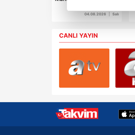
KAP'a bildirdi!
Her halükârda, kullanıcılar, bu 
04.08.2026
Salı
Sizlere daha iyi bir hizmet sun
çerezler vasıtasıyla çeşitli kiş
CANLI YAYIN
amacıyla kullanılmaktadır. Diğer
reklam/pazarlama faaliyetlerinin
Çerezlere ilişkin tercihlerinizi 
butonuna tıklayabilir,
Çerez Bi
6698 sayılı Kişisel Verilerin 
mevzuata uygun olarak kullanılan