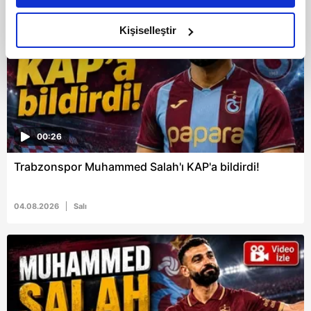
amacımızın size daha iyi bir reklam deneyimi sunmak
olduğunu ve sizlere en iyi içerikleri sunabilmek adına
Kişiselleştir
elimizden gelen çabayı gösterdiğimizi ve bu noktada,
reklamların maliyetlerimizi karşılamak noktasında tek gelir
kalemimiz olduğunu sizlere hatırlatmak isteriz.
Her halükârda, kullanıcılar, bu çerezlere izin vermedikleri
takdirde, kullanıcılara hedefli reklamlar
00:26
gösterilmeyecektir."
Trabzonspor Muhammed Salah'ı KAP'a bildirdi!
Sizlere daha iyi bir hizmet sunabilmek için İnternet
Sitemizde kendimize ve üçüncü kişilere ait çerezler
04.08.2026
Salı
kullanılmaktadır. Bu çerezler vasıtasıyla çeşitli kişisel
verileriniz işlenmekte olup gerekli olan çerezler bilgi
toplumu hizmetlerinin sunulması amacıyla
kullanılmaktadır. Diğer çerezler, sitemizin daha işlevsel
kılınması ve kişiselleştirilmesi ve sizlere yönelik
reklam/pazarlama faaliyetlerinin yapılması, amaçlarıyla