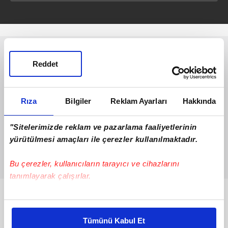
Reddet
Rıza
Bilgiler
Reklam Ayarları
Hakkında
"Sitelerimizde reklam ve pazarlama faaliyetlerinin
yürütülmesi amaçları ile çerezler kullanılmaktadır.
Bu çerezler, kullanıcıların tarayıcı ve cihazlarını
tanımlayarak çalışırlar.
Bunlar da Var
Bu çerezlere izin vermeniz halinde sizlere özel
kişiselleştirilmiş reklamlar sunabilir, sayfalarımızda sizlere
Tümünü Kabul Et
daha iyi reklam deneyimi yaşatabiliriz. Bunu yaparken