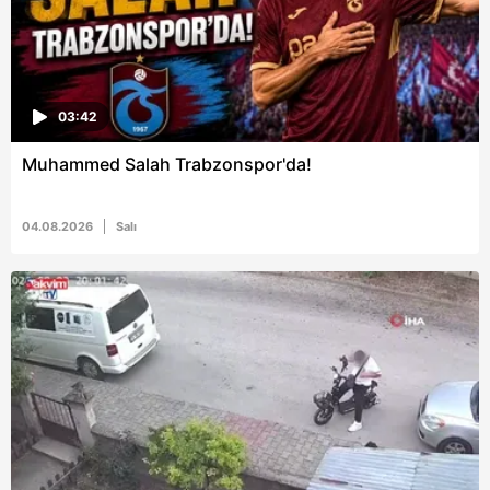
sınırlı olarak açık rızanız dahilinde kullanılacaktır.
Çerezlere ilişkin tercihlerinizi aşağıda yer alan panel
vasıtasıyla belirleyebilirsiniz. Çerezlere ilişkin detaylı bilgi
için Ayarlar butonuna tıklayabilir,
Çerez Bilgilendirme
03:42
Metnimizi
ziyaret edebilirsiniz.
Muhammed Salah Trabzonspor'da!
6698 sayılı Kişisel Verilerin Korunması Kanunu uyarınca
hazırlanmış Aydınlatma Metnimizi okumak ve sitemizde
04.08.2026
Salı
ilgili mevzuata uygun olarak kullanılan çerezlerle ilgili bilgi
almak için lütfen
tıklayınız
.