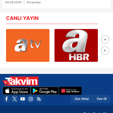
06.08.2026
Perşembe
CANLI YAYIN
Üye Girişi
Üye Ol