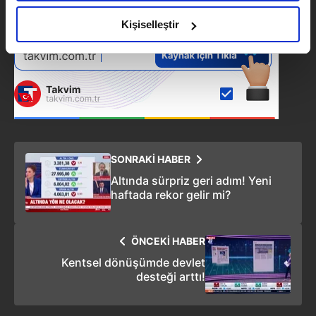
amacımızın size daha iyi bir reklam deneyimi sunmak
olduğunu ve sizlere en iyi içerikleri sunabilmek adına
Kişiselleştir
elimizden gelen çabayı gösterdiğimizi ve bu noktada,
reklamların maliyetlerimizi karşılamak noktasında tek gelir
kalemimiz olduğunu sizlere hatırlatmak isteriz.
Her halükârda, kullanıcılar, bu çerezlere izin vermedikleri
takdirde, kullanıcılara hedefli reklamlar
gösterilmeyecektir."
SONRAKİ HABER
Sizlere daha iyi bir hizmet sunabilmek için İnternet
Altında sürpriz geri adım! Yeni
Sitemizde kendimize ve üçüncü kişilere ait çerezler
haftada rekor gelir mi?
kullanılmaktadır. Bu çerezler vasıtasıyla çeşitli kişisel
verileriniz işlenmekte olup gerekli olan çerezler bilgi
ÖNCEKİ HABER
toplumu hizmetlerinin sunulması amacıyla
kullanılmaktadır. Diğer çerezler, sitemizin daha işlevsel
Kentsel dönüşümde devlet
desteği arttı!
kılınması ve kişiselleştirilmesi ve sizlere yönelik
reklam/pazarlama faaliyetlerinin yapılması, amaçlarıyla
sınırlı olarak açık rızanız dahilinde kullanılacaktır.