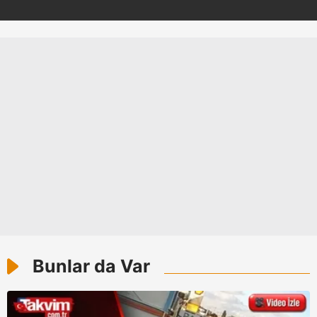
Çerezlere ilişkin tercihlerinizi aşağıda yer alan panel
vasıtasıyla belirleyebilirsiniz. Çerezlere ilişkin detaylı bilgi
için Ayarlar butonuna tıklayabilir,
Çerez Bilgilendirme
Metnimizi
ziyaret edebilirsiniz.
6698 sayılı Kişisel Verilerin Korunması Kanunu uyarınca
hazırlanmış Aydınlatma Metnimizi okumak ve sitemizde
ilgili mevzuata uygun olarak kullanılan çerezlerle ilgili bilgi
almak için lütfen
tıklayınız
.
Bunlar da Var