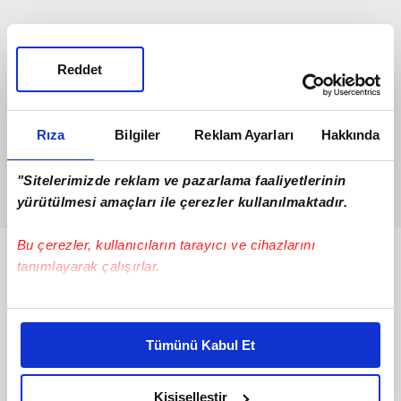
Reddet
Rıza
Bilgiler
Reklam Ayarları
Hakkında
"Sitelerimizde reklam ve pazarlama faaliyetlerinin
yürütülmesi amaçları ile çerezler kullanılmaktadır.
Bu çerezler, kullanıcıların tarayıcı ve cihazlarını
Bunlar da Var
tanımlayarak çalışırlar.
Bu çerezlere izin vermeniz halinde sizlere özel
kişiselleştirilmiş reklamlar sunabilir, sayfalarımızda sizlere
Tümünü Kabul Et
daha iyi reklam deneyimi yaşatabiliriz. Bunu yaparken
amacımızın size daha iyi bir reklam deneyimi sunmak
olduğunu ve sizlere en iyi içerikleri sunabilmek adına
Kişiselleştir