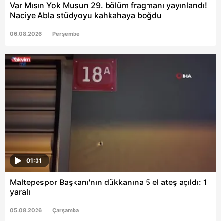
vasıtasıyla belirleyebilirsiniz. Çerezlere ilişkin detaylı bilgi
Var Mısın Yok Musun 29. bölüm fragmanı yayınlandı!
için Ayarlar butonuna tıklayabilir,
Çerez Bilgilendirme
Naciye Abla stüdyoyu kahkahaya boğdu
Metnimizi
ziyaret edebilirsiniz.
06.08.2026
Perşembe
6698 sayılı Kişisel Verilerin Korunması Kanunu uyarınca
hazırlanmış Aydınlatma Metnimizi okumak ve sitemizde
ilgili mevzuata uygun olarak kullanılan çerezlerle ilgili bilgi
almak için lütfen
tıklayınız
.
01:31
Maltepespor Başkanı'nın dükkanına 5 el ateş açıldı: 1
yaralı
05.08.2026
Çarşamba