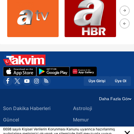
Üye Girişi
Üye Ol
Daha Fazla Gör
Son Dakika Haberleri
Astroloji
Güncel
Memur
6698 sayılı Kişisel Verilerin Korunması Kanunu uyarınca hazırlanmış
Ekonomi Haberleri
Yerel Haberler
aydınlatma metnimizi okumak ve sitemizde ilgili mevzuata uygun