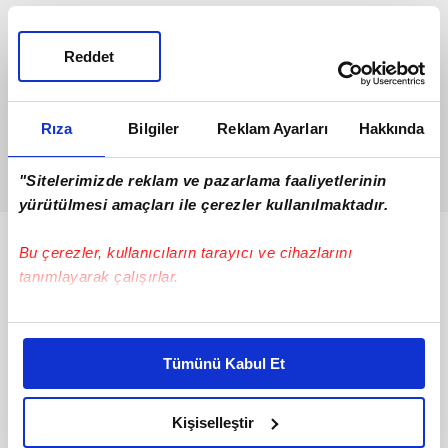
Reddet
Rıza
Bilgiler
Reklam Ayarları
Hakkında
"Sitelerimizde reklam ve pazarlama faaliyetlerinin
yürütülmesi amaçları ile çerezler kullanılmaktadır.
Bunlar da Var
Bu çerezler, kullanıcıların tarayıcı ve cihazlarını
tanımlayarak çalışırlar.
Bu çerezlere izin vermeniz halinde sizlere özel
kişiselleştirilmiş reklamlar sunabilir, sayfalarımızda sizlere
Tümünü Kabul Et
daha iyi reklam deneyimi yaşatabiliriz. Bunu yaparken
amacımızın size daha iyi bir reklam deneyimi sunmak
olduğunu ve sizlere en iyi içerikleri sunabilmek adına
Kişiselleştir
elimizden gelen çabayı gösterdiğimizi ve bu noktada,