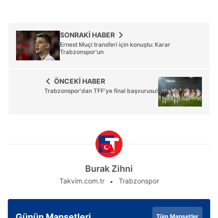
hazırlanmış Aydınlatma Metnimizi okumak ve sitemizde
ilgili mevzuata uygun olarak kullanılan çerezlerle ilgili bilgi
almak için lütfen
tıklayınız
.
SONRAKİ HABER
Ernest Muçi transferi için konuştu: Karar
Trabzonspor'un
ÖNCEKİ HABER
Trabzonspor'dan TFF'ye final başvurusu!
Burak Zihni
Takvim.com.tr
Trabzonspor
Günün Manşetleri
Tüm Manşetler