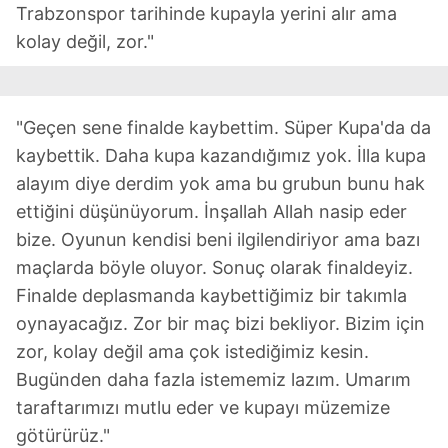
Trabzonspor tarihinde kupayla yerini alır ama
gösterilmeyecektir."
kolay değil, zor."
Sizlere daha iyi bir hizmet sunabilmek için İnternet
Sitemizde kendimize ve üçüncü kişilere ait çerezler
kullanılmaktadır. Bu çerezler vasıtasıyla çeşitli kişisel
"Geçen sene finalde kaybettim. Süper Kupa'da da
verileriniz işlenmekte olup gerekli olan çerezler bilgi
kaybettik. Daha kupa kazandığımız yok. İlla kupa
toplumu hizmetlerinin sunulması amacıyla
alayım diye derdim yok ama bu grubun bunu hak
kullanılmaktadır. Diğer çerezler, sitemizin daha işlevsel
ettiğini düşünüyorum. İnşallah Allah nasip eder
kılınması ve kişiselleştirilmesi ve sizlere yönelik
reklam/pazarlama faaliyetlerinin yapılması, amaçlarıyla
bize. Oyunun kendisi beni ilgilendiriyor ama bazı
sınırlı olarak açık rızanız dahilinde kullanılacaktır.
maçlarda böyle oluyor. Sonuç olarak finaldeyiz.
Finalde deplasmanda kaybettiğimiz bir takımla
Çerezlere ilişkin tercihlerinizi aşağıda yer alan panel
oynayacağız. Zor bir maç bizi bekliyor. Bizim için
vasıtasıyla belirleyebilirsiniz. Çerezlere ilişkin detaylı bilgi
zor, kolay değil ama çok istediğimiz kesin.
için Ayarlar butonuna tıklayabilir,
Çerez Bilgilendirme
Bugünden daha fazla istememiz lazım. Umarım
Metnimizi
ziyaret edebilirsiniz.
taraftarımızı mutlu eder ve kupayı müzemize
6698 sayılı Kişisel Verilerin Korunması Kanunu uyarınca
götürürüz."