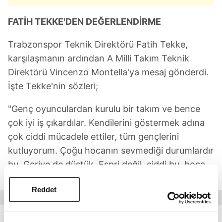
FATİH TEKKE'DEN DEĞERLENDİRME
Trabzonspor Teknik Direktörü Fatih Tekke,
karşılaşmanın ardından A Milli Takım Teknik
Direktörü Vincenzo Montella'ya mesaj gönderdi.
İşte Tekke'nin sözleri;
"Genç oyunculardan kurulu bir takım ve bence
çok iyi iş çıkardılar. Kendilerini göstermek adına
çok ciddi mücadele ettiler, tüm gençlerini
kutluyorum. Çoğu hocanın sevmediği durumlardır
bu. Geriye de düştük. Espri değil, ciddi bu, hoca
kovduracak maçlar bunlar."
Reddet
"OZAN TUFAN MİLLİ TAKIMA ÇAĞRILSIN"