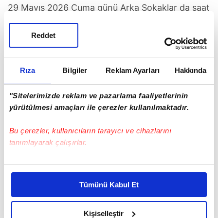
29 Mayıs 2026 Cuma günü Arka Sokaklar da saat
20.00'de tekrar bölümüyle izleyiciyle buluşacak.
Reddet
Rıza
Bilgiler
Reklam Ayarları
Hakkında
"Sitelerimizde reklam ve pazarlama faaliyetlerinin
yürütülmesi amaçları ile çerezler kullanılmaktadır.
Bu çerezler, kullanıcıların tarayıcı ve cihazlarını
tanımlayarak çalışırlar.
Bu çerezlere izin vermeniz halinde sizlere özel
TAŞACAK BU DENİZ BAYRAMDA EKRANDA
kişiselleştirilmiş reklamlar sunabilir, sayfalarımızda sizlere
OLACAK MI?
Tümünü Kabul Et
daha iyi reklam deneyimi yaşatabiliriz. Bunu yaparken
amacımızın size daha iyi bir reklam deneyimi sunmak
TRT1'in 29 Mayıs 2026 tarihli resmi yayın akışı
olduğunu ve sizlere en iyi içerikleri sunabilmek adına
Kişiselleştir