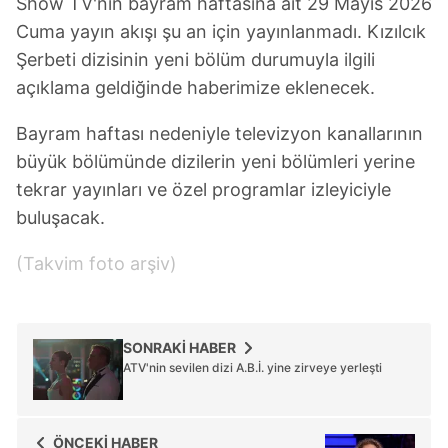
Show TV'nin bayram haftasına ait 29 Mayıs 2026
vasıtasıyla belirleyebilirsiniz. Çerezlere ilişkin detaylı bilgi
Cuma yayın akışı şu an için yayınlanmadı. Kızılcık
için Ayarlar butonuna tıklayabilir,
Çerez Bilgilendirme
Şerbeti dizisinin yeni bölüm durumuyla ilgili
Metnimizi
ziyaret edebilirsiniz.
açıklama geldiğinde haberimize eklenecek.
6698 sayılı Kişisel Verilerin Korunması Kanunu uyarınca
Bayram haftası nedeniyle televizyon kanallarının
hazırlanmış Aydınlatma Metnimizi okumak ve sitemizde
büyük bölümünde dizilerin yeni bölümleri yerine
ilgili mevzuata uygun olarak kullanılan çerezlerle ilgili bilgi
tekrar yayınları ve özel programlar izleyiciyle
almak için lütfen
tıklayınız
.
buluşacak.
(Takvim foto arşiv)
SONRAKİ HABER
ATV'nin sevilen dizi A.B.İ. yine zirveye yerleşti
ÖNCEKİ HABER