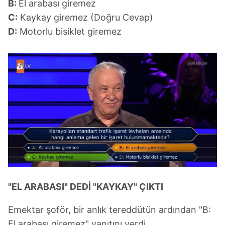
B:
El arabası giremez
C:
Kaykay giremez (Doğru Cevap)
D:
Motorlu bisiklet giremez
"EL ARABASI" DEDİ "KAYKAY" ÇIKTI
Emektar şoför, bir anlık tereddütün ardından "B:
El arabası giremez" yanıtını verdi.