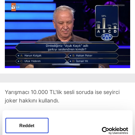
Yarışmacı 10.000 TL'lik sesli soruda ise seyirci
joker hakkını kullandı.
SORU: Dinlediğiniz "Uçuk Kaçık" adlı şarkıyı
seslendiren kimdir?
Reddet