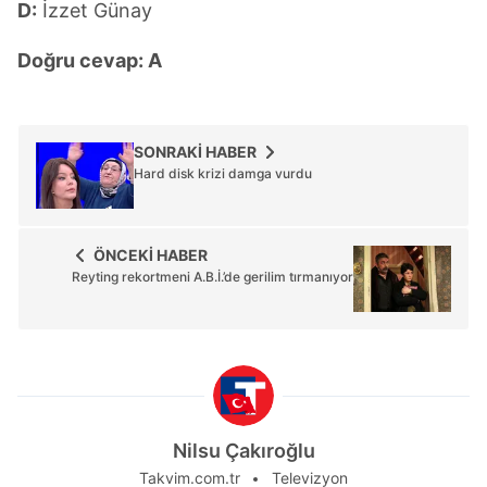
D:
İzzet Günay
Doğru cevap: A
SONRAKİ HABER
Hard disk krizi damga vurdu
ÖNCEKİ HABER
Reyting rekortmeni A.B.İ.’de gerilim tırmanıyor
Nilsu Çakıroğlu
Takvim.com.tr
Televizyon