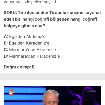
yarışmacı izleyicileri şaşırttı.
6698 sayılı Kişisel Verilerin Korunması Kanunu uyarınca
hazırlanmış Aydınlatma Metnimizi okumak ve sitemizde
SORU: Tire ilçesinden Tirebolu ilçesine seyehat
ilgili mevzuata uygun olarak kullanılan çerezlerle ilgili bilgi
eden biri hangi coğrafi bölgeden hangi coğrafi
almak için lütfen
tıklayınız
.
bölgeye gitmiş olur?
A:
Ege'den Akdeniz'e
B:
Ege'den Karadeniz'e
C:
Marmara'dan Akdeniz'e
D:
Marmara'dan Karadeniz'e
Doğru cevap: B